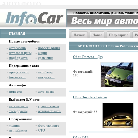
АВТО ФОТО
ГЛАВНАЯ
Начало
Новое
Популярное
Р
Новые автомобили
АВТО-ФОТО
: :
Обои на Рабочий сто
»
автосалоны
»
новости рынка
»
каталог и цены
»
акции
Обои Daewoo - Деу
»
подбор авто
»
сравнение
Подержанные авто
Фотографий:
»
продать авто
»
автобазар
106
»
битые авто
»
выкуп авто
Авто-инфо
»
новости
»
авто-право
Обои Toyota - Тойота
Выбираем Б/У авто
»
каталог авто
»
сравнить авто
»
тест-драйвы
»
отзывы об авто
Фотографий:
32
Обслуживание
»
тюнинг
»
фото тюнинга
»
шины/диски
»
СТО
Обои ВАЗ