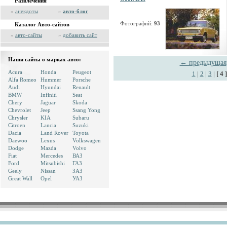
Развлечения
»
анекдоты
»
авто-блог
Фотографий:
93
Каталог Авто-сайтов
»
авто-сайты
»
добавить сайт
Наши сайты о марках авто:
← предыдущая
Acura
Honda
Peugeot
1
|
2
|
3
|
[ 4 ]
Alfa Romeo
Hummer
Porsche
Audi
Hyundai
Renault
BMW
Infiniti
Seat
Chery
Jaguar
Skoda
Chevrolet
Jeep
Ssang Yong
Chrysler
KIA
Subaru
Citroen
Lancia
Suzuki
Dacia
Land Rover
Toyota
Daewoo
Lexus
Volkswagen
Dodge
Mazda
Volvo
Fiat
Mercedes
ВАЗ
Ford
Mitsubishi
ГАЗ
Geely
Nissan
ЗАЗ
Great Wall
Opel
УАЗ