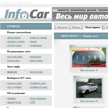
АВТО ФОТО
ГЛАВНАЯ
Начало
Новое
Популярное
Р
Новые автомобили
АВТО-ФОТО
: :
Тюнинг авто
»
автосалоны
»
новости рынка
»
каталог и цены
»
акции
»
подбор авто
»
сравнение
Подержанные авто
»
продать авто
»
автобазар
»
битые авто
»
выкуп авто
Авто-инфо
Просмотров: 0
»
новости
»
авто-право
Выбираем Б/У авто
»
каталог авто
»
сравнить авто
»
тест-драйвы
»
отзывы об авто
Обслуживание
»
тюнинг
»
фото тюнинга
Просмотров: 0
»
шины/диски
»
СТО