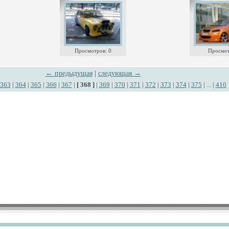
Просмотров: 0
Просмот
← предыдущая
|
следующая →
363
|
364
|
365
|
366
|
367
|
[ 368 ]
|
369
|
370
|
371
|
372
|
373
|
374
|
375
| ... |
410