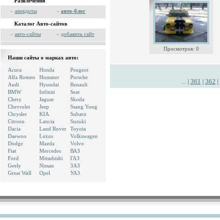
Развлечения
»
анекдоты
»
авто-блог
Каталог Авто-сайтов
»
авто-сайты
»
добавить сайт
Просмотров: 0
Наши сайты о марках авто:
Acura
Honda
Peugeot
Alfa Romeo
Hummer
Porsche
...
|
361
|
362
|
Audi
Hyundai
Renault
BMW
Infiniti
Seat
Chery
Jaguar
Skoda
Chevrolet
Jeep
Ssang Yong
Chrysler
KIA
Subaru
Citroen
Lancia
Suzuki
Dacia
Land Rover
Toyota
Daewoo
Lexus
Volkswagen
Dodge
Mazda
Volvo
Fiat
Mercedes
ВАЗ
Ford
Mitsubishi
ГАЗ
Geely
Nissan
ЗАЗ
Great Wall
Opel
УАЗ