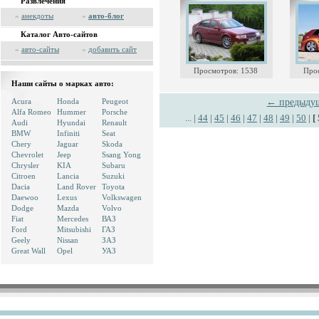
Развлечения
»
анекдоты
»
авто-блог
Каталог Авто-сайтов
»
авто-сайты
»
добавить сайт
Просмотров: 1538
Про
Наши сайты о марках авто:
Acura
Honda
Peugeot
← предыду
Alfa Romeo
Hummer
Porsche
...
|
44
|
45
|
46
|
47
|
48
|
49
|
50
|
[
Audi
Hyundai
Renault
BMW
Infiniti
Seat
Chery
Jaguar
Skoda
Chevrolet
Jeep
Ssang Yong
Chrysler
KIA
Subaru
Citroen
Lancia
Suzuki
Dacia
Land Rover
Toyota
Daewoo
Lexus
Volkswagen
Dodge
Mazda
Volvo
Fiat
Mercedes
ВАЗ
Ford
Mitsubishi
ГАЗ
Geely
Nissan
ЗАЗ
Great Wall
Opel
УАЗ