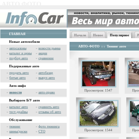
АВТО ФОТО
ГЛАВНАЯ
Начало
Новое
Популярное
Р
Новые автомобили
АВТО-ФОТО
: :
Тюнинг авто
»
автосалоны
»
новости рынка
»
каталог и цены
»
акции
»
подбор авто
»
сравнение
Подержанные авто
»
продать авто
»
автобазар
»
битые авто
»
выкуп авто
Авто-инфо
Просмотров: 1547
Про
»
новости
»
авто-право
Выбираем Б/У авто
»
каталог авто
»
сравнить авто
»
тест-драйвы
»
отзывы об авто
Обслуживание
»
тюнинг
»
фото тюнинга
Просмотров: 1544
Про
»
шины/диски
»
СТО