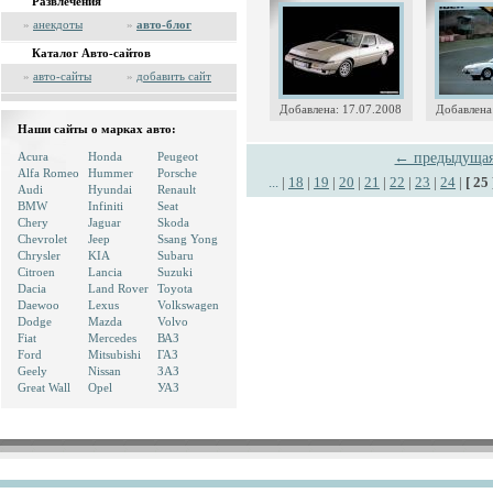
Развлечения
»
анекдоты
»
авто-блог
Каталог Авто-сайтов
»
авто-сайты
»
добавить сайт
Добавлена: 17.07.2008
Добавлена
Наши сайты о марках авто:
Acura
Honda
Peugeot
← предыдуща
Alfa Romeo
Hummer
Porsche
...
|
18
|
19
|
20
|
21
|
22
|
23
|
24
|
[ 25 
Audi
Hyundai
Renault
BMW
Infiniti
Seat
Chery
Jaguar
Skoda
Chevrolet
Jeep
Ssang Yong
Chrysler
KIA
Subaru
Citroen
Lancia
Suzuki
Dacia
Land Rover
Toyota
Daewoo
Lexus
Volkswagen
Dodge
Mazda
Volvo
Fiat
Mercedes
ВАЗ
Ford
Mitsubishi
ГАЗ
Geely
Nissan
ЗАЗ
Great Wall
Opel
УАЗ