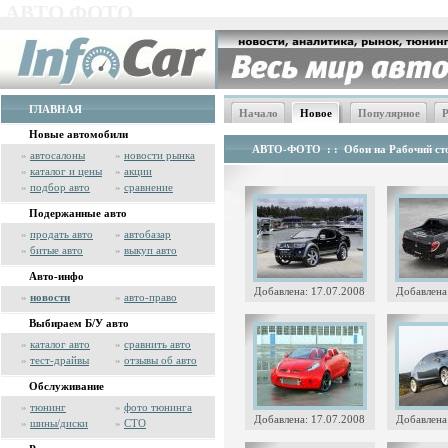
АВТО ФОТО
ГЛАВНАЯ
Начало
Новое
Популярное
Р
Новые автомобили
АВТО-ФОТО
: :
Обои на Рабочий сто
»
автосалоны
»
новости рынка
»
каталог и цены
»
акции
»
подбор авто
»
сравнение
Подержанные авто
»
продать авто
»
автобазар
»
битые авто
»
выкуп авто
Авто-инфо
Добавлена: 17.07.2008
Добавлена
»
новости
»
авто-право
Выбираем Б/У авто
»
каталог авто
»
сравнить авто
»
тест-драйвы
»
отзывы об авто
Обслуживание
»
тюнинг
»
фото тюнинга
Добавлена: 17.07.2008
Добавлена
»
шины/диски
»
СТО