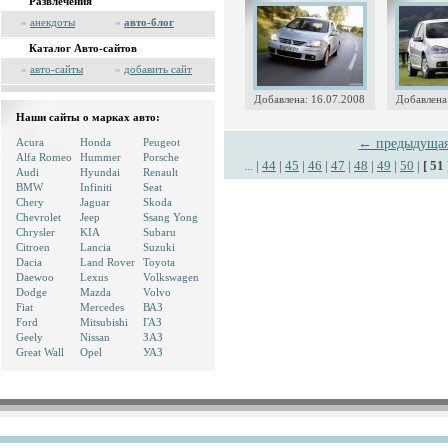
Развлечения
»
анекдоты
»
авто-блог
Каталог Авто-сайтов
»
авто-сайты
»
добавить сайт
Добавлена: 16.07.2008
Добавлена
Наши сайты о марках авто:
Acura
Honda
Peugeot
← предыдуща
Alfa Romeo
Hummer
Porsche
...
|
44
|
45
|
46
|
47
|
48
|
49
|
50
|
[ 51 
Audi
Hyundai
Renault
BMW
Infiniti
Seat
Chery
Jaguar
Skoda
Chevrolet
Jeep
Ssang Yong
Chrysler
KIA
Subaru
Citroen
Lancia
Suzuki
Dacia
Land Rover
Toyota
Daewoo
Lexus
Volkswagen
Dodge
Mazda
Volvo
Fiat
Mercedes
ВАЗ
Ford
Mitsubishi
ГАЗ
Geely
Nissan
ЗАЗ
Great Wall
Opel
УАЗ