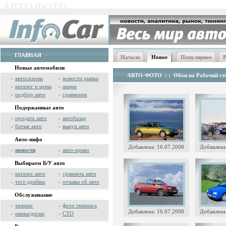
АВТО ФОТО
ГЛАВНАЯ
Начало
Новое
Популярное
Р
Новые автомобили
АВТО-ФОТО
: :
Обои на Рабочий сто
»
автосалоны
»
новости рынка
»
каталог и цены
»
акции
»
подбор авто
»
сравнение
Подержанные авто
»
продать авто
»
автобазар
»
битые авто
»
выкуп авто
Авто-инфо
Добавлена: 16.07.2008
Добавлена
»
новости
»
авто-право
Выбираем Б/У авто
»
каталог авто
»
сравнить авто
»
тест-драйвы
»
отзывы об авто
Обслуживание
»
тюнинг
»
фото тюнинга
Добавлена: 16.07.2008
Добавлена
»
шины/диски
»
СТО