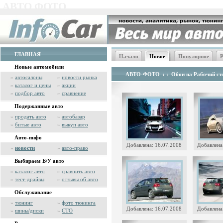
АВТО ФОТО
ГЛАВНАЯ
Начало
Новое
Популярное
Р
Новые автомобили
АВТО-ФОТО
: :
Обои на Рабочий сто
»
автосалоны
»
новости рынка
»
каталог и цены
»
акции
»
подбор авто
»
сравнение
Подержанные авто
»
продать авто
»
автобазар
»
битые авто
»
выкуп авто
Авто-инфо
Добавлена: 16.07.2008
Добавлена
»
новости
»
авто-право
Выбираем Б/У авто
»
каталог авто
»
сравнить авто
»
тест-драйвы
»
отзывы об авто
Обслуживание
»
тюнинг
»
фото тюнинга
Добавлена: 16.07.2008
Добавлена
»
шины/диски
»
СТО