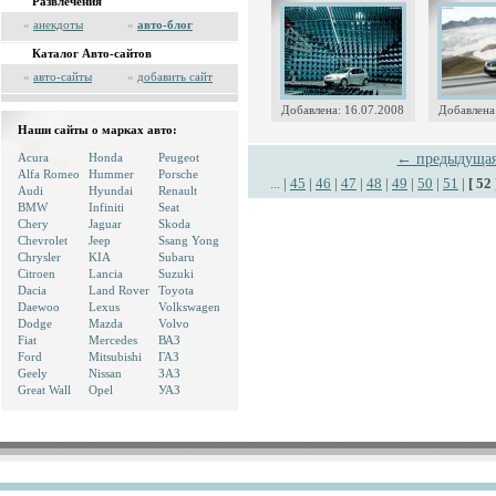
Развлечения
»
анекдоты
»
авто-блог
Каталог Авто-сайтов
»
авто-сайты
»
добавить сайт
Добавлена: 16.07.2008
Добавлена
Наши сайты о марках авто:
Acura
Honda
Peugeot
← предыдуща
Alfa Romeo
Hummer
Porsche
...
|
45
|
46
|
47
|
48
|
49
|
50
|
51
|
[ 52 
Audi
Hyundai
Renault
BMW
Infiniti
Seat
Chery
Jaguar
Skoda
Chevrolet
Jeep
Ssang Yong
Chrysler
KIA
Subaru
Citroen
Lancia
Suzuki
Dacia
Land Rover
Toyota
Daewoo
Lexus
Volkswagen
Dodge
Mazda
Volvo
Fiat
Mercedes
ВАЗ
Ford
Mitsubishi
ГАЗ
Geely
Nissan
ЗАЗ
Great Wall
Opel
УАЗ