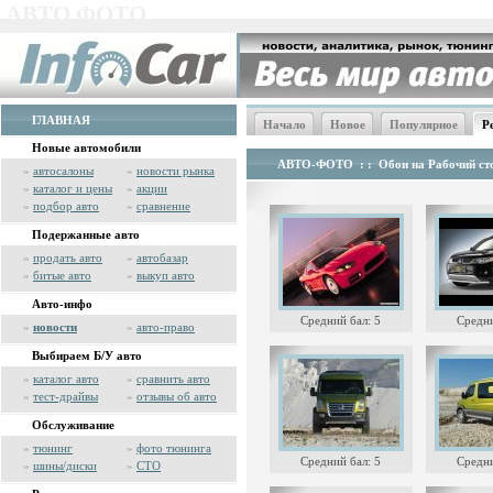
АВТО ФОТО
ГЛАВНАЯ
Начало
Новое
Популярное
Р
Новые автомобили
АВТО-ФОТО
: :
Обои на Рабочий сто
»
автосалоны
»
новости рынка
»
каталог и цены
»
акции
»
подбор авто
»
сравнение
Подержанные авто
»
продать авто
»
автобазар
»
битые авто
»
выкуп авто
Авто-инфо
Средний бал: 5
Средни
»
новости
»
авто-право
Выбираем Б/У авто
»
каталог авто
»
сравнить авто
»
тест-драйвы
»
отзывы об авто
Обслуживание
»
тюнинг
»
фото тюнинга
Средний бал: 5
Средни
»
шины/диски
»
СТО