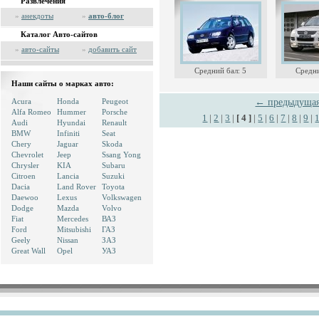
Развлечения
»
анекдоты
»
авто-блог
Каталог Авто-сайтов
»
авто-сайты
»
добавить сайт
Средний бал: 5
Средни
Наши сайты о марках авто:
Acura
Honda
Peugeot
← предыдуща
Alfa Romeo
Hummer
Porsche
1
|
2
|
3
|
[ 4 ]
|
5
|
6
|
7
|
8
|
9
|
Audi
Hyundai
Renault
BMW
Infiniti
Seat
Chery
Jaguar
Skoda
Chevrolet
Jeep
Ssang Yong
Chrysler
KIA
Subaru
Citroen
Lancia
Suzuki
Dacia
Land Rover
Toyota
Daewoo
Lexus
Volkswagen
Dodge
Mazda
Volvo
Fiat
Mercedes
ВАЗ
Ford
Mitsubishi
ГАЗ
Geely
Nissan
ЗАЗ
Great Wall
Opel
УАЗ