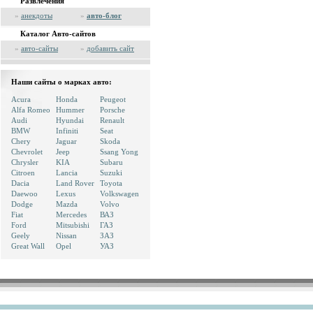
Развлечения
»
анекдоты
»
авто-блог
Каталог Авто-сайтов
»
авто-сайты
»
добавить сайт
Наши сайты о марках авто:
Acura
Honda
Peugeot
Alfa Romeo
Hummer
Porsche
Audi
Hyundai
Renault
BMW
Infiniti
Seat
Chery
Jaguar
Skoda
Chevrolet
Jeep
Ssang Yong
Chrysler
KIA
Subaru
Citroen
Lancia
Suzuki
Dacia
Land Rover
Toyota
Daewoo
Lexus
Volkswagen
Dodge
Mazda
Volvo
Fiat
Mercedes
ВАЗ
Ford
Mitsubishi
ГАЗ
Geely
Nissan
ЗАЗ
Great Wall
Opel
УАЗ