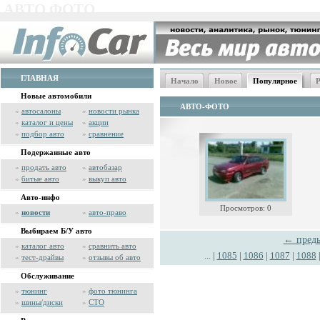
АВТО ФОТО
ГЛАВНАЯ
Начало
Новое
Популярное
Р
Новые автомобили
АВТО-ФОТО
»
автосалоны
»
новости рынка
»
каталог и цены
»
акции
»
подбор авто
»
сравнение
Подержанные авто
»
продать авто
»
автобазар
»
битые авто
»
выкуп авто
Авто-инфо
Просмотров: 0
»
новости
»
авто-право
Выбираем Б/У авто
← пред
»
каталог авто
»
сравнить авто
...
|
1085
|
1086
|
1087
|
1088
»
тест-драйвы
»
отзывы об авто
Обслуживание
»
тюнинг
»
фото тюнинга
»
шины/диски
»
СТО