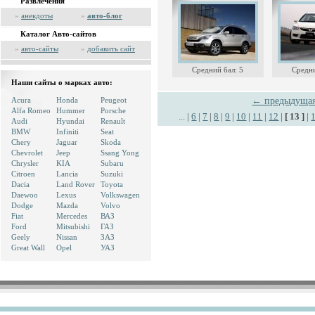
Развлечения
»
анекдоты
»
авто-блог
Каталог Авто-сайтов
»
авто-сайты
»
добавить сайт
Средний бал: 5
Средни
Наши сайты о марках авто:
Acura
Honda
Peugeot
← предыдуща
Alfa Romeo
Hummer
Porsche
...
|
6
|
7
|
8
|
9
|
10
|
11
|
12
|
[ 13 ]
|
Audi
Hyundai
Renault
BMW
Infiniti
Seat
Chery
Jaguar
Skoda
Chevrolet
Jeep
Ssang Yong
Chrysler
KIA
Subaru
Citroen
Lancia
Suzuki
Dacia
Land Rover
Toyota
Daewoo
Lexus
Volkswagen
Dodge
Mazda
Volvo
Fiat
Mercedes
ВАЗ
Ford
Mitsubishi
ГАЗ
Geely
Nissan
ЗАЗ
Great Wall
Opel
УАЗ