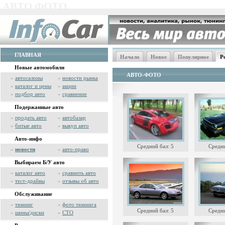
АВТО ФОТО
ГЛАВНАЯ
Начало
Новое
Популярное
Р
Новые автомобили
АВТО-ФОТО
»
автосалоны
»
новости рынка
»
каталог и цены
»
акции
»
подбор авто
»
сравнение
Подержанные авто
»
продать авто
»
автобазар
»
битые авто
»
выкуп авто
Авто-инфо
Средний бал: 5
Средни
»
новости
»
авто-право
Выбираем Б/У авто
»
каталог авто
»
сравнить авто
»
тест-драйвы
»
отзывы об авто
Обслуживание
»
тюнинг
»
фото тюнинга
Средний бал: 5
Средни
»
шины/диски
»
СТО