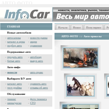
АВТО ФОТО
ГЛАВНАЯ
Начало
Новое
Популярное
Р
Новые автомобили
АВТО-ФОТО
: :
Авто-приколы
»
автосалоны
»
новости рынка
»
каталог и цены
»
акции
»
подбор авто
»
сравнение
Подержанные авто
»
продать авто
»
автобазар
»
битые авто
»
выкуп авто
Авто-инфо
»
новости
»
авто-право
Выбираем Б/У авто
»
каталог авто
»
сравнить авто
»
тест-драйвы
»
отзывы об авто
Обслуживание
»
тюнинг
»
фото тюнинга
»
шины/диски
»
СТО