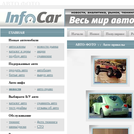
АВТО ФОТО
ГЛАВНАЯ
Начало
Новое
Популярное
Р
Новые автомобили
АВТО-ФОТО
: :
Авто-приколы
»
автосалоны
»
новости рынка
»
каталог и цены
»
акции
»
подбор авто
»
сравнение
Подержанные авто
»
продать авто
»
автобазар
»
битые авто
»
выкуп авто
Авто-инфо
»
новости
»
авто-право
Выбираем Б/У авто
»
каталог авто
»
сравнить авто
»
тест-драйвы
»
отзывы об авто
Обслуживание
»
тюнинг
»
фото тюнинга
»
шины/диски
»
СТО