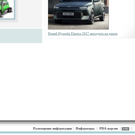
Новий Hyundai Elantra 2027 виходить на ринок
Размещение информации
|
Информеры
|
PDA-версия
|
|