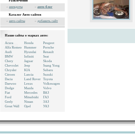
Развлечения
»
анекдоты
»
авто-блог
Каталог Авто-сайтов
»
авто-сайты
»
добавить сайт
Наши сайты о марках авто:
Acura
Honda
Peugeot
Alfa Romeo
Hummer
Porsche
Audi
Hyundai
Renault
BMW
Infiniti
Seat
Chery
Jaguar
Skoda
Chevrolet
Jeep
Ssang Yong
Chrysler
KIA
Subaru
Citroen
Lancia
Suzuki
Dacia
Land Rover
Toyota
Daewoo
Lexus
Volkswagen
Dodge
Mazda
Volvo
Fiat
Mercedes
ВАЗ
Ford
Mitsubishi
ГАЗ
Geely
Nissan
ЗАЗ
Great Wall
Opel
УАЗ