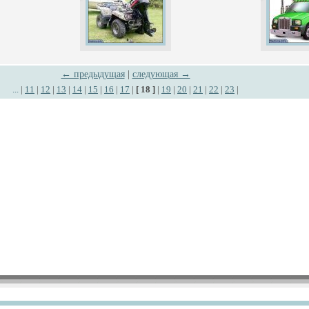
← предыдущая
|
следующая →
...
|
11
|
12
|
13
|
14
|
15
|
16
|
17
|
[ 18 ]
|
19
|
20
|
21
|
22
|
23
|