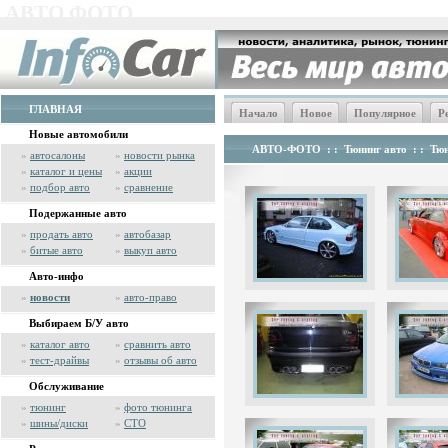
АВТО ФОТО
ГЛАВНАЯ
Начало
Новое
Популярное
Р
Новые автомобили
АВТО-ФОТО
: :
Тюнинг авто
: :
Тю
»
автосалоны
»
новости рынка
»
каталог и цены
»
акции
»
подбор авто
»
сравнение
Подержанные авто
»
продать авто
»
автобазар
»
битые авто
»
выкуп авто
Авто-инфо
»
новости
»
авто-право
Выбираем Б/У авто
»
каталог авто
»
сравнить авто
»
тест-драйвы
»
отзывы об авто
Обслуживание
»
тюнинг
»
фото тюнинга
»
шины/диски
»
СТО