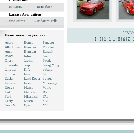
Развлечения
»
анекдоты
»
авто-блог
Каталог Авто-сайтов
»
авто-сайты
»
добавить сайт
след
Наши сайты о марках авто:
[ 1 ]
|
2
|
3
|
4
|
5
|
6
|
7
|
Acura
Honda
Peugeot
Alfa Romeo
Hummer
Porsche
Audi
Hyundai
Renault
BMW
Infiniti
Seat
Chery
Jaguar
Skoda
Chevrolet
Jeep
Ssang Yong
Chrysler
KIA
Subaru
Citroen
Lancia
Suzuki
Dacia
Land Rover
Toyota
Daewoo
Lexus
Volkswagen
Dodge
Mazda
Volvo
Fiat
Mercedes
ВАЗ
Ford
Mitsubishi
ГАЗ
Geely
Nissan
ЗАЗ
Great Wall
Opel
УАЗ