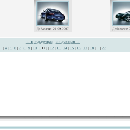
Добавлена: 21.09.2007
Добавлена: 
← предыдущая
|
следующая →
...
|
4
|
5
|
6
|
7
|
8
|
9
|
10
|
[ 11 ]
|
12
|
13
|
14
|
15
|
16
|
17
|
18
| ... |
27