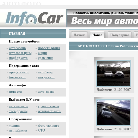
АВТО ФОТО
ГЛАВНАЯ
Начало
Новое
Популярное
Р
Новые автомобили
АВТО-ФОТО
: :
Обои на Рабочий сто
»
автосалоны
»
новости рынка
»
каталог и цены
»
акции
»
подбор авто
»
сравнение
Подержанные авто
»
продать авто
»
автобазар
»
битые авто
»
выкуп авто
Авто-инфо
Добавлена: 21.09.2007
»
новости
»
авто-право
Выбираем Б/У авто
»
каталог авто
»
сравнить авто
»
тест-драйвы
»
отзывы об авто
Обслуживание
»
тюнинг
»
фото тюнинга
Добавлена: 21.09.2007
»
шины/диски
»
СТО