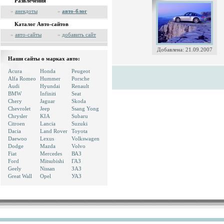
Развлечения
»
анекдоты
»
авто-блог
Каталог Авто-сайтов
»
авто-сайты
»
добавить сайт
Добавлена: 21.09.2007
Наши сайты о марках авто:
Acura
Honda
Peugeot
Alfa Romeo
Hummer
Porsche
Audi
Hyundai
Renault
BMW
Infiniti
Seat
Chery
Jaguar
Skoda
Chevrolet
Jeep
Ssang Yong
Chrysler
KIA
Subaru
Citroen
Lancia
Suzuki
Dacia
Land Rover
Toyota
Daewoo
Lexus
Volkswagen
Dodge
Mazda
Volvo
Fiat
Mercedes
ВАЗ
Ford
Mitsubishi
ГАЗ
Geely
Nissan
ЗАЗ
Great Wall
Opel
УАЗ