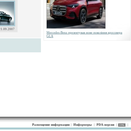
21.09.2007
Mercedes-Benz презентував нове покоління кросовера
GLA
Размещение информации
|
Информеры
|
PDA-версия
|
|