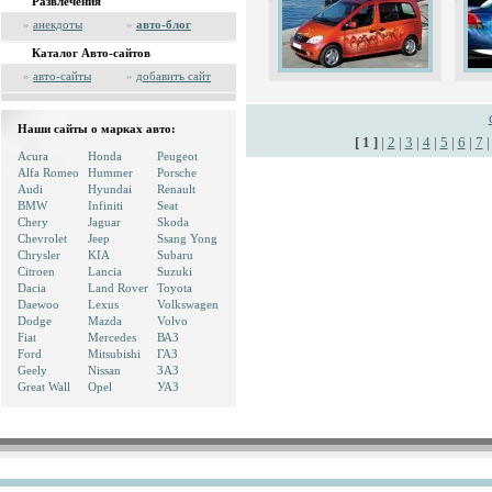
Развлечения
»
анекдоты
»
авто-блог
Каталог Авто-сайтов
»
авто-сайты
»
добавить сайт
Наши сайты о марках авто:
[ 1 ]
|
2
|
3
|
4
|
5
|
6
|
7
Acura
Honda
Peugeot
Alfa Romeo
Hummer
Porsche
Audi
Hyundai
Renault
BMW
Infiniti
Seat
Chery
Jaguar
Skoda
Chevrolet
Jeep
Ssang Yong
Chrysler
KIA
Subaru
Citroen
Lancia
Suzuki
Dacia
Land Rover
Toyota
Daewoo
Lexus
Volkswagen
Dodge
Mazda
Volvo
Fiat
Mercedes
ВАЗ
Ford
Mitsubishi
ГАЗ
Geely
Nissan
ЗАЗ
Great Wall
Opel
УАЗ