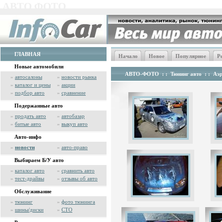
АВТО ФОТО
ГЛАВНАЯ
Начало
Новое
Популярное
Р
Новые автомобили
АВТО-ФОТО
: :
Тюнинг авто
: :
Аэр
»
автосалоны
»
новости рынка
»
каталог и цены
»
акции
»
подбор авто
»
сравнение
Подержанные авто
»
продать авто
»
автобазар
»
битые авто
»
выкуп авто
Авто-инфо
»
новости
»
авто-право
Выбираем Б/У авто
»
каталог авто
»
сравнить авто
»
тест-драйвы
»
отзывы об авто
Обслуживание
»
тюнинг
»
фото тюнинга
»
шины/диски
»
СТО