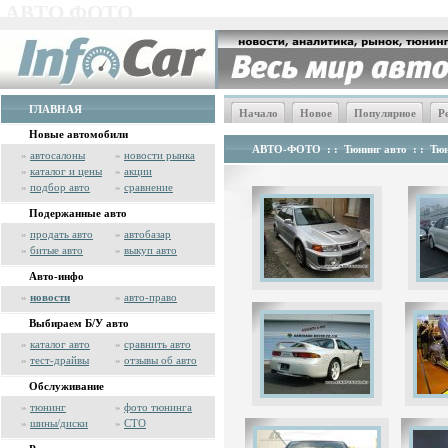
АВТО ФОТО
ГЛАВНАЯ
Начало
Новое
Популярное
Р
Новые автомобили
АВТО-ФОТО
: :
Тюнинг авто
: :
Тюн
»
автосалоны
»
новости рынка
»
каталог и цены
»
акции
»
подбор авто
»
сравнение
Подержанные авто
»
продать авто
»
автобазар
»
битые авто
»
выкуп авто
Авто-инфо
»
новости
»
авто-право
Выбираем Б/У авто
»
каталог авто
»
сравнить авто
»
тест-драйвы
»
отзывы об авто
Обслуживание
»
тюнинг
»
фото тюнинга
»
шины/диски
»
СТО