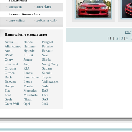
Развлечения
»
анекдоты
»
авто-блог
Каталог Авто-сайтов
»
авто-сайты
»
добавить сайт
сле
Наши сайты о марках авто:
[ 1 ]
|
2
|
3
|
4
|
Acura
Honda
Peugeot
Alfa Romeo
Hummer
Porsche
Audi
Hyundai
Renault
BMW
Infiniti
Seat
Chery
Jaguar
Skoda
Chevrolet
Jeep
Ssang Yong
Chrysler
KIA
Subaru
Citroen
Lancia
Suzuki
Dacia
Land Rover
Toyota
Daewoo
Lexus
Volkswagen
Dodge
Mazda
Volvo
Fiat
Mercedes
ВАЗ
Ford
Mitsubishi
ГАЗ
Geely
Nissan
ЗАЗ
Great Wall
Opel
УАЗ