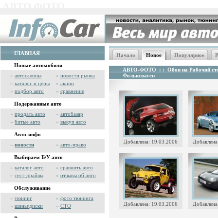
АВТО ФОТО
ГЛАВНАЯ
Начало
Новое
Популярное
Р
Новые автомобили
АВТО-ФОТО
: :
Обои на Рабочий сто
»
автосалоны
»
новости рынка
Фольксваген
»
каталог и цены
»
акции
»
подбор авто
»
сравнение
Подержанные авто
»
продать авто
»
автобазар
»
битые авто
»
выкуп авто
Авто-инфо
Добавлена: 19.03.2006
Добавлена
»
новости
»
авто-право
Выбираем Б/У авто
»
каталог авто
»
сравнить авто
»
тест-драйвы
»
отзывы об авто
Обслуживание
»
тюнинг
»
фото тюнинга
Добавлена: 19.03.2006
Добавлена
»
шины/диски
»
СТО