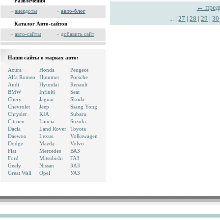
Развлечения
← пред
»
анекдоты
»
авто-блог
...
|
27
|
28
|
29
|
30
Каталог Авто-сайтов
»
авто-сайты
»
добавить сайт
Наши сайты о марках авто:
Acura
Honda
Peugeot
Alfa Romeo
Hummer
Porsche
Audi
Hyundai
Renault
BMW
Infiniti
Seat
Chery
Jaguar
Skoda
Chevrolet
Jeep
Ssang Yong
Chrysler
KIA
Subaru
Citroen
Lancia
Suzuki
Dacia
Land Rover
Toyota
Daewoo
Lexus
Volkswagen
Dodge
Mazda
Volvo
Fiat
Mercedes
ВАЗ
Ford
Mitsubishi
ГАЗ
Geely
Nissan
ЗАЗ
Great Wall
Opel
УАЗ