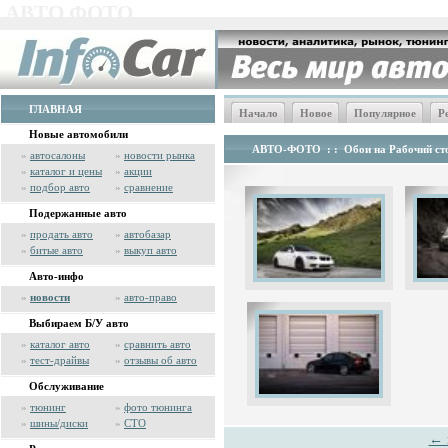
АВТО ФОТО
ГЛАВНАЯ
Начало
Новое
Популярное
Р
Новые автомобили
АВТО-ФОТО
: :
Обои на Рабочий сто
»
автосалоны
»
новости рынка
»
каталог и цены
»
акции
»
подбор авто
»
сравнение
Подержанные авто
»
продать авто
»
автобазар
»
битые авто
»
выкуп авто
Авто-инфо
»
новости
»
авто-право
Выбираем Б/У авто
»
каталог авто
»
сравнить авто
»
тест-драйвы
»
отзывы об авто
Обслуживание
»
тюнинг
»
фото тюнинга
»
шины/диски
»
СТО
← 