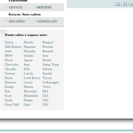
Развлечения
...
|
52
|
53
|
5
»
анекдоты
»
авто-блог
Каталог Авто-сайтов
»
авто-сайты
»
добавить сайт
Наши сайты о марках авто:
Acura
Honda
Peugeot
Alfa Romeo
Hummer
Porsche
Audi
Hyundai
Renault
BMW
Infiniti
Seat
Chery
Jaguar
Skoda
Chevrolet
Jeep
Ssang Yong
Chrysler
KIA
Subaru
Citroen
Lancia
Suzuki
Dacia
Land Rover
Toyota
Daewoo
Lexus
Volkswagen
Dodge
Mazda
Volvo
Fiat
Mercedes
ВАЗ
Ford
Mitsubishi
ГАЗ
Geely
Nissan
ЗАЗ
Great Wall
Opel
УАЗ