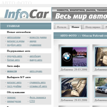
АВТО ФОТО
ГЛАВНАЯ
Начало
Новое
Популярное
Р
Новые автомобили
АВТО-ФОТО
: :
Обои на Рабочий сто
»
автосалоны
»
новости рынка
»
каталог и цены
»
акции
»
подбор авто
»
сравнение
Подержанные авто
»
продать авто
»
автобазар
»
битые авто
»
выкуп авто
Авто-инфо
Добавлена: 29.03.2006
Добавлена
»
новости
»
авто-право
Выбираем Б/У авто
»
каталог авто
»
сравнить авто
»
тест-драйвы
»
отзывы об авто
Обслуживание
»
тюнинг
»
фото тюнинга
Добавлена: 29.03.2006
Добавлена
»
шины/диски
»
СТО