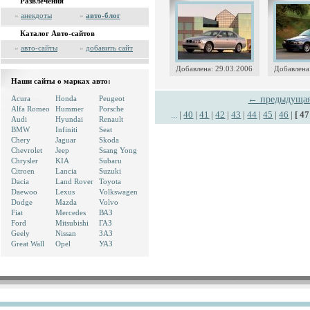
Развлечения
»
анекдоты
»
авто-блог
Каталог Авто-сайтов
»
авто-сайты
»
добавить сайт
Добавлена: 29.03.2006
Добавлена
Наши сайты о марках авто:
Acura
Honda
Peugeot
← предыдуща
Alfa Romeo
Hummer
Porsche
...
|
40
|
41
|
42
|
43
|
44
|
45
|
46
|
[ 47
Audi
Hyundai
Renault
BMW
Infiniti
Seat
Chery
Jaguar
Skoda
Chevrolet
Jeep
Ssang Yong
Chrysler
KIA
Subaru
Citroen
Lancia
Suzuki
Dacia
Land Rover
Toyota
Daewoo
Lexus
Volkswagen
Dodge
Mazda
Volvo
Fiat
Mercedes
ВАЗ
Ford
Mitsubishi
ГАЗ
Geely
Nissan
ЗАЗ
Great Wall
Opel
УАЗ