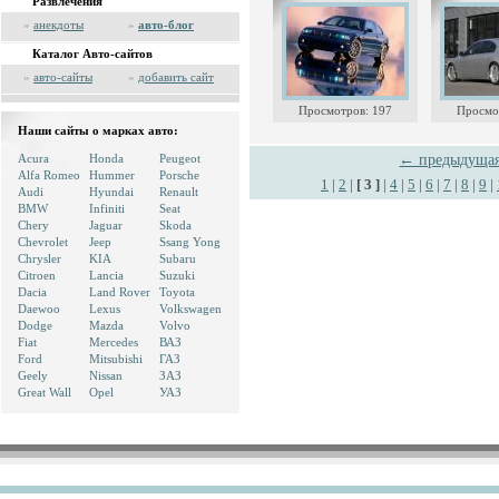
Развлечения
»
анекдоты
»
авто-блог
Каталог Авто-сайтов
»
авто-сайты
»
добавить сайт
Просмотров: 197
Просмо
Наши сайты о марках авто:
Acura
Honda
Peugeot
← предыдуща
Alfa Romeo
Hummer
Porsche
1
|
2
|
[ 3 ]
|
4
|
5
|
6
|
7
|
8
|
9
|
Audi
Hyundai
Renault
BMW
Infiniti
Seat
Chery
Jaguar
Skoda
Chevrolet
Jeep
Ssang Yong
Chrysler
KIA
Subaru
Citroen
Lancia
Suzuki
Dacia
Land Rover
Toyota
Daewoo
Lexus
Volkswagen
Dodge
Mazda
Volvo
Fiat
Mercedes
ВАЗ
Ford
Mitsubishi
ГАЗ
Geely
Nissan
ЗАЗ
Great Wall
Opel
УАЗ