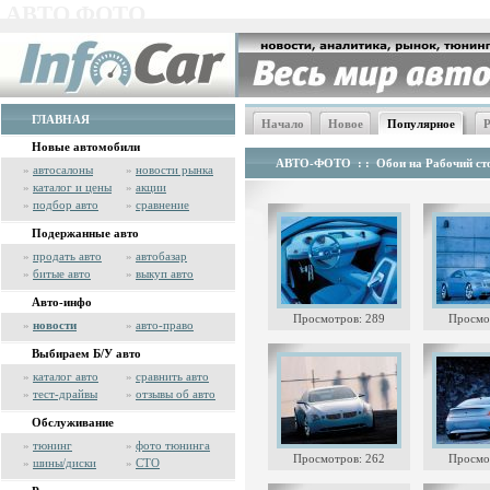
АВТО ФОТО
ГЛАВНАЯ
Начало
Новое
Популярное
Р
Новые автомобили
АВТО-ФОТО
: :
Обои на Рабочий сто
»
автосалоны
»
новости рынка
»
каталог и цены
»
акции
»
подбор авто
»
сравнение
Подержанные авто
»
продать авто
»
автобазар
»
битые авто
»
выкуп авто
Авто-инфо
Просмотров: 289
Просмо
»
новости
»
авто-право
Выбираем Б/У авто
»
каталог авто
»
сравнить авто
»
тест-драйвы
»
отзывы об авто
Обслуживание
»
тюнинг
»
фото тюнинга
Просмотров: 262
Просмо
»
шины/диски
»
СТО