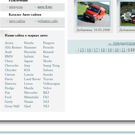
Развлечения
»
анекдоты
»
авто-блог
Каталог Авто-сайтов
»
авто-сайты
»
добавить сайт
Добавлена: 10.05.2008
Добавлена
Наши сайты о марках авто:
Acura
Honda
Peugeot
← предыдуща
Alfa Romeo
Hummer
Porsche
...
|
15
|
16
|
17
|
18
|
19
|
20
|
21
|
[ 22
Audi
Hyundai
Renault
BMW
Infiniti
Seat
Chery
Jaguar
Skoda
Chevrolet
Jeep
Ssang Yong
Chrysler
KIA
Subaru
Citroen
Lancia
Suzuki
Dacia
Land Rover
Toyota
Daewoo
Lexus
Volkswagen
Dodge
Mazda
Volvo
Fiat
Mercedes
ВАЗ
Ford
Mitsubishi
ГАЗ
Geely
Nissan
ЗАЗ
Great Wall
Opel
УАЗ