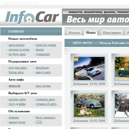
АВТО ФОТО
ГЛАВНАЯ
Начало
Новое
Популярное
Р
Новые автомобили
АВТО-ФОТО
: :
Обои на Рабочий сто
»
автосалоны
»
новости рынка
»
каталог и цены
»
акции
»
подбор авто
»
сравнение
Подержанные авто
»
продать авто
»
автобазар
»
битые авто
»
выкуп авто
Авто-инфо
Добавлена: 10.05.2008
Добавлена
»
новости
»
авто-право
Выбираем Б/У авто
»
каталог авто
»
сравнить авто
»
тест-драйвы
»
отзывы об авто
Обслуживание
»
тюнинг
»
фото тюнинга
Добавлена: 10.05.2008
Добавлена
»
шины/диски
»
СТО