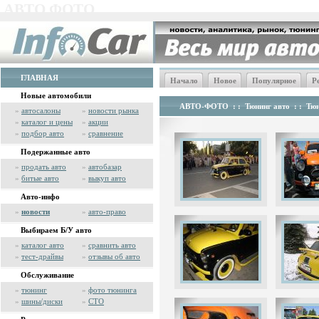
АВТО ФОТО
ГЛАВНАЯ
Начало
Новое
Популярное
Р
Новые автомобили
АВТО-ФОТО
: :
Тюнинг авто
: :
Тюн
»
автосалоны
»
новости рынка
»
каталог и цены
»
акции
»
подбор авто
»
сравнение
Подержанные авто
»
продать авто
»
автобазар
»
битые авто
»
выкуп авто
Авто-инфо
»
новости
»
авто-право
Выбираем Б/У авто
»
каталог авто
»
сравнить авто
»
тест-драйвы
»
отзывы об авто
Обслуживание
»
тюнинг
»
фото тюнинга
»
шины/диски
»
СТО