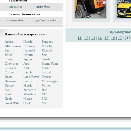
Развлечения
»
анекдоты
»
авто-блог
Каталог Авто-сайтов
»
авто-сайты
»
добавить сайт
← предыдуща
Наши сайты о марках авто:
...
|
11
|
12
|
13
|
14
|
15
|
16
|
17
|
[ 18
Acura
Honda
Peugeot
Alfa Romeo
Hummer
Porsche
Audi
Hyundai
Renault
BMW
Infiniti
Seat
Chery
Jaguar
Skoda
Chevrolet
Jeep
Ssang Yong
Chrysler
KIA
Subaru
Citroen
Lancia
Suzuki
Dacia
Land Rover
Toyota
Daewoo
Lexus
Volkswagen
Dodge
Mazda
Volvo
Fiat
Mercedes
ВАЗ
Ford
Mitsubishi
ГАЗ
Geely
Nissan
ЗАЗ
Great Wall
Opel
УАЗ