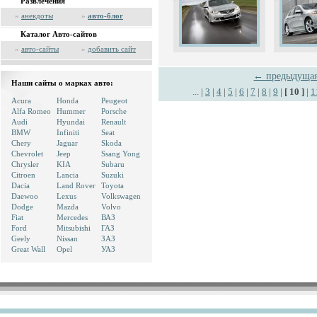
Развлечения
»
анекдоты
»
авто-блог
Каталог Авто-сайтов
»
авто-сайты
»
добавить сайт
← предыдуща
Наши сайты о марках авто:
...
|
3
|
4
|
5
|
6
|
7
|
8
|
9
|
[ 10 ]
|
1
Acura
Honda
Peugeot
Alfa Romeo
Hummer
Porsche
Audi
Hyundai
Renault
BMW
Infiniti
Seat
Chery
Jaguar
Skoda
Chevrolet
Jeep
Ssang Yong
Chrysler
KIA
Subaru
Citroen
Lancia
Suzuki
Dacia
Land Rover
Toyota
Daewoo
Lexus
Volkswagen
Dodge
Mazda
Volvo
Fiat
Mercedes
ВАЗ
Ford
Mitsubishi
ГАЗ
Geely
Nissan
ЗАЗ
Great Wall
Opel
УАЗ