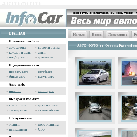
АВТО ФОТО
ГЛАВНАЯ
Начало
Новое
Популярное
Р
Новые автомобили
АВТО-ФОТО
: :
Обои на Рабочий сто
»
автосалоны
»
новости рынка
»
каталог и цены
»
акции
»
подбор авто
»
сравнение
Подержанные авто
»
продать авто
»
автобазар
»
битые авто
»
выкуп авто
Авто-инфо
»
новости
»
авто-право
Выбираем Б/У авто
»
каталог авто
»
сравнить авто
»
тест-драйвы
»
отзывы об авто
Обслуживание
»
тюнинг
»
фото тюнинга
»
шины/диски
»
СТО