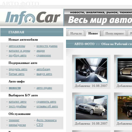
АВТО ФОТО
ГЛАВНАЯ
Начало
Новое
Популярное
Р
Новые автомобили
АВТО-ФОТО
: :
Обои на Рабочий сто
»
автосалоны
»
новости рынка
»
каталог и цены
»
акции
»
подбор авто
»
сравнение
Подержанные авто
»
продать авто
»
автобазар
»
битые авто
»
выкуп авто
Авто-инфо
Добавлена: 16.08.2007
Добавлена
»
новости
»
авто-право
Выбираем Б/У авто
»
каталог авто
»
сравнить авто
»
тест-драйвы
»
отзывы об авто
Обслуживание
»
тюнинг
»
фото тюнинга
Добавлена: 16.08.2007
Добавлена
»
шины/диски
»
СТО