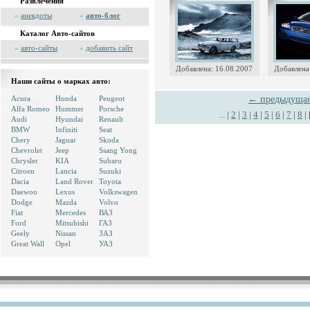
Развлечения
»
анекдоты
»
авто-блог
Каталог Авто-сайтов
»
авто-сайты
»
добавить сайт
Добавлена: 16.08.2007
Добавлена
Наши сайты о марках авто:
Acura
Honda
Peugeot
← предыдуща
Alfa Romeo
Hummer
Porsche
...
|
2
|
3
|
4
|
5
|
6
|
7
|
8
|
Audi
Hyundai
Renault
BMW
Infiniti
Seat
Chery
Jaguar
Skoda
Chevrolet
Jeep
Ssang Yong
Chrysler
KIA
Subaru
Citroen
Lancia
Suzuki
Dacia
Land Rover
Toyota
Daewoo
Lexus
Volkswagen
Dodge
Mazda
Volvo
Fiat
Mercedes
ВАЗ
Ford
Mitsubishi
ГАЗ
Geely
Nissan
ЗАЗ
Great Wall
Opel
УАЗ