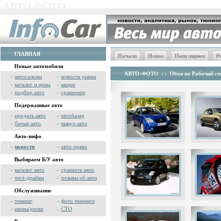
АВТО ФОТО
ГЛАВНАЯ
Начало
Новое
Популярное
Р
Новые автомобили
АВТО-ФОТО
: :
Обои на Рабочий сто
»
автосалоны
»
новости рынка
»
каталог и цены
»
акции
»
подбор авто
»
сравнение
Подержанные авто
»
продать авто
»
автобазар
»
битые авто
»
выкуп авто
Авто-инфо
»
новости
»
авто-право
Выбираем Б/У авто
»
каталог авто
»
сравнить авто
»
тест-драйвы
»
отзывы об авто
Обслуживание
»
тюнинг
»
фото тюнинга
»
шины/диски
»
СТО