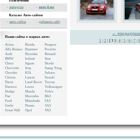
Развлечения
»
анекдоты
»
авто-блог
Каталог Авто-сайтов
»
авто-сайты
»
добавить сайт
← предыдуща
Наши сайты о марках авто:
1
|
2
|
[ 3 ]
|
4
|
5
|
6
|
7
|
Acura
Honda
Peugeot
Alfa Romeo
Hummer
Porsche
Audi
Hyundai
Renault
BMW
Infiniti
Seat
Chery
Jaguar
Skoda
Chevrolet
Jeep
Ssang Yong
Chrysler
KIA
Subaru
Citroen
Lancia
Suzuki
Dacia
Land Rover
Toyota
Daewoo
Lexus
Volkswagen
Dodge
Mazda
Volvo
Fiat
Mercedes
ВАЗ
Ford
Mitsubishi
ГАЗ
Geely
Nissan
ЗАЗ
Great Wall
Opel
УАЗ