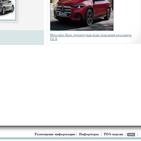
Mercedes-Benz презентував нове покоління кросовера
GLA
Размещение информации
|
Информеры
|
PDA-версия
|
|