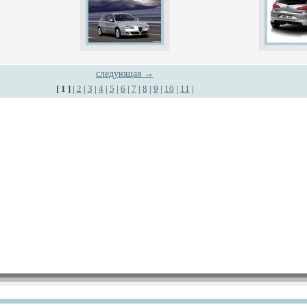
следующая →
[ 1 ]
|
2
|
3
|
4
|
5
|
6
|
7
|
8
|
9
|
10
|
11
|