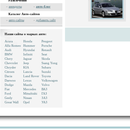
Развлечения
»
анекдоты
»
авто-блог
Каталог Авто-сайтов
»
авто-сайты
»
добавить сайт
Наши сайты о марках авто:
Acura
Honda
Peugeot
Alfa Romeo
Hummer
Porsche
Audi
Hyundai
Renault
BMW
Infiniti
Seat
Chery
Jaguar
Skoda
Chevrolet
Jeep
Ssang Yong
Chrysler
KIA
Subaru
Citroen
Lancia
Suzuki
Dacia
Land Rover
Toyota
Daewoo
Lexus
Volkswagen
Dodge
Mazda
Volvo
Fiat
Mercedes
ВАЗ
Ford
Mitsubishi
ГАЗ
Geely
Nissan
ЗАЗ
Great Wall
Opel
УАЗ