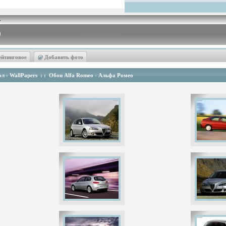
ейтинговое
@
Добавить фото
л - WallPapers
: :
Обои Alfa Romeo - Альфа Ромео