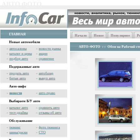
АВТО ФОТО
ГЛАВНАЯ
Начало
Новое
Популярное
Р
Новые автомобили
АВТО-ФОТО
: :
Обои на Рабочий сто
»
автосалоны
»
новости рынка
»
каталог и цены
»
акции
»
подбор авто
»
сравнение
Подержанные авто
»
продать авто
»
автобазар
»
битые авто
»
выкуп авто
Авто-инфо
»
новости
»
авто-право
Выбираем Б/У авто
»
каталог авто
»
сравнить авто
»
тест-драйвы
»
отзывы об авто
Обслуживание
»
тюнинг
»
фото тюнинга
»
шины/диски
»
СТО