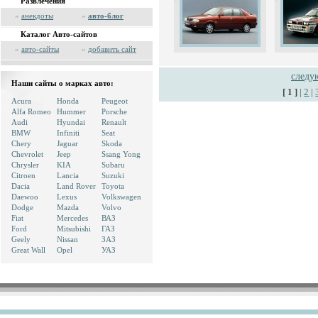
Развлечения
»
анекдоты
»
авто-блог
Каталог Авто-сайтов
»
авто-сайты
»
добавить сайт
след
Наши сайты о марках авто:
[ 1 ]
|
2
|
Acura
Honda
Peugeot
Alfa Romeo
Hummer
Porsche
Audi
Hyundai
Renault
BMW
Infiniti
Seat
Chery
Jaguar
Skoda
Chevrolet
Jeep
Ssang Yong
Chrysler
KIA
Subaru
Citroen
Lancia
Suzuki
Dacia
Land Rover
Toyota
Daewoo
Lexus
Volkswagen
Dodge
Mazda
Volvo
Fiat
Mercedes
ВАЗ
Ford
Mitsubishi
ГАЗ
Geely
Nissan
ЗАЗ
Great Wall
Opel
УАЗ