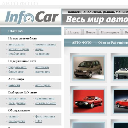
АВТО ФОТО
ГЛАВНАЯ
Начало
Новое
Популярное
Р
Новые автомобили
АВТО-ФОТО
: :
Обои на Рабочий сто
»
автосалоны
»
новости рынка
»
каталог и цены
»
акции
»
подбор авто
»
сравнение
Подержанные авто
»
продать авто
»
автобазар
»
битые авто
»
выкуп авто
Авто-инфо
»
новости
»
авто-право
Выбираем Б/У авто
»
каталог авто
»
сравнить авто
»
тест-драйвы
»
отзывы об авто
Обслуживание
»
тюнинг
»
фото тюнинга
»
шины/диски
»
СТО