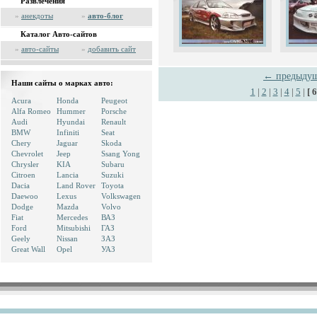
Развлечения
»
анекдоты
»
авто-блог
Каталог Авто-сайтов
»
авто-сайты
»
добавить сайт
← предыду
Наши сайты о марках авто:
1
|
2
|
3
|
4
|
5
|
[ 6
Acura
Honda
Peugeot
Alfa Romeo
Hummer
Porsche
Audi
Hyundai
Renault
BMW
Infiniti
Seat
Chery
Jaguar
Skoda
Chevrolet
Jeep
Ssang Yong
Chrysler
KIA
Subaru
Citroen
Lancia
Suzuki
Dacia
Land Rover
Toyota
Daewoo
Lexus
Volkswagen
Dodge
Mazda
Volvo
Fiat
Mercedes
ВАЗ
Ford
Mitsubishi
ГАЗ
Geely
Nissan
ЗАЗ
Great Wall
Opel
УАЗ