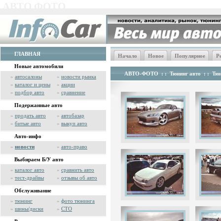
АВТО ФОТО
ГЛАВНАЯ
Начало
Новое
Популярное
Р
Новые автомобили
АВТО-ФОТО
: :
Тюнинг авто
: :
Тюн
»
автосалоны
»
новости рынка
»
каталог и цены
»
акции
»
подбор авто
»
сравнение
Подержанные авто
»
продать авто
»
автобазар
»
битые авто
»
выкуп авто
Авто-инфо
»
новости
»
авто-право
Выбираем Б/У авто
»
каталог авто
»
сравнить авто
»
тест-драйвы
»
отзывы об авто
Обслуживание
»
тюнинг
»
фото тюнинга
»
шины/диски
»
СТО