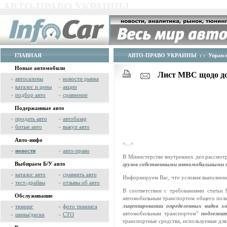
АВТО-ПРАВО УКРАИНЫ
ГЛАВНАЯ
АВТО-ПРАВО УКРАИНЫ
: :
Управл
Новые автомобили
Лист МВС щодо док
»
автосалоны
»
новости рынка
»
каталог и цены
»
акции
»
подбор авто
»
сравнение
Подержанные авто
»
продать авто
»
автобазар
»
битые авто
»
выкуп авто
Авто-инфо
<...>
»
новости
»
авто-право
В Министерстве внутренних дел рассмот
Выбираем Б/У авто
грузов собственными автомобильными
»
каталог авто
»
сравнить авто
Информируем Вас, что условия выполнени
»
тест-драйвы
»
отзывы об авто
В соответствии с требованиями статьи
Обслуживание
автомобильным транспортом общего пол
лицензировании определенных видов 
»
тюнинг
»
фото тюнинга
автомобильным транспортом"
подлежит
»
шины/диски
»
СТО
транспортные средства, используемые дл