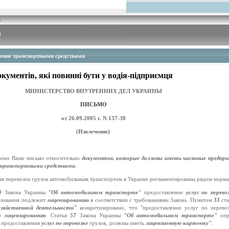
ение транспортными средствами
ументів, які повинні бути у водія-підприємця
МИНИСТЕРСТВО ВНУТРЕННИХ ДЕЛ УКРАИНЫ
ПИСЬМО
от 26.09.2005 г. N 137-38
(Извлечение)
рено Ваше письмо относительно
документов, которые должны иметь частные предпри
 транспортными средствами
.
я перевозок грузов автомобильным транспортом в Украине регламентированы рядом норма
9
Закона Украины
"Об автомобильном транспорте"
предоставление
услуг по перев
ьзования подлежит
лицензированию
в соответствии с требованиями Закона. Пунктом
33
ст
хозяйственной деятельности"
конкретизировано, что "предоставление услуг по перево
 лицензированию
.
Статья
57
Закона Украины
"Об автомобильном транспорте"
опр
я предоставления
услуг по перевозке
грузов, должны иметь
лицензионную карточку"
.