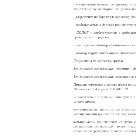
-
технические условия
на перевозку кон
водителя на случай аварии или чрезвычай
-
разрешение на дорожную перевозку
(ма
-
свидетельство о допуске
транспортного
-
ДОПОГ - свидетельство о подгото
транспортного средства;
- действующий
договор обязательного 
-
договор страхования ответственнос
Документы на перевозку грузов:
для грузового перевозчика - лицензия
и
д
для грузового перевозчика
, являющегося
Правила перевозки опасных грузов
регл
20 августа 2004 года за N 1040/9639.
В соответствии с требованиями пункта
2
имеют право
:
останавливать
транспортные средств
неисправности
транспорта или
загрязне
осматривать
транспортные средства 
соответствие перевозимых грузов товар
страхования гражданско-правовой ответст