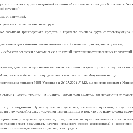
кретного опасного груза с
аварийной карточкой
системы информации об опасности
(
пис
ной ситуации);
ршрут движения);
 средства к перевозке
опасного
груза;
вке водителя
транспортного средства к перевозке опасного груза соответствующего 
страхования гражданской ответственности
собственника транспортного средства;
ти
субъектов перевозки
опасных
грузов на случай наступления отрицательных последствий 
окумент
,
удостоверяющий
использование
автомобильного транспортного средства на
зак
одновременно водителем, -
определенные законодательством
документы на груз
.
аментированы приказом МВД Украины
от 26.07.2004 N 822
,
зарегистрированным в Минис
1
статьи
11
Закона Украины
"О милиции" работники милиции
для исполнения возложен
а в случае
нарушения
Правил дорожного движения, имеющихся признаков, свидетель
нии
им окружающей среды, а также при наличии данных о том, что оно
используется
с
про
и
проверять
у водителей документы, предоставляющие право пользования и управлен
но-транспортным документам, наличие страхового полиса (сертификата) о заключении
венности владельцев наземных транспортных средств.