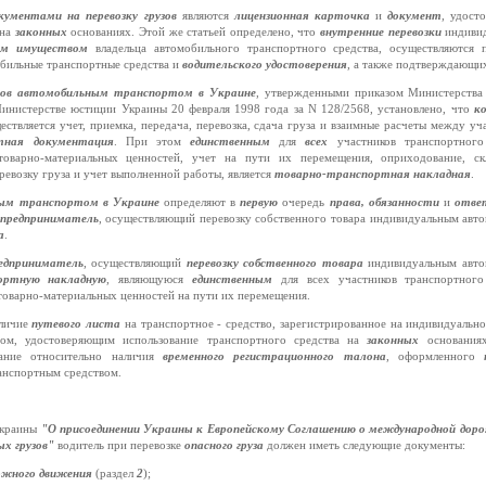
кументами на перевозку грузов
являются
лицензионная карточка
и
документ
,
удост
 на
законных
основаниях. Этой же статьей определено, что
внутренние перевозки
индиви
ым имуществом
владельца автомобильного транспортного средства, осуществляются
бильные транспортные средства и
водительского удостоверения
,
а также подтверждающ
узов автомобильным транспортом в Украине
,
утвержденными приказом Министерства
инистерстве юстиции Украины 20 февраля 1998 года за N 128/2568, установлено, что
к
ствляется учет, приемка, передача, перевозка, сдача груза и взаимные расчеты между у
тная документация
.
При этом
единственным
для
всех
участников транспортног
оварно-материальных ценностей, учет на пути их перемещения, оприходование, ск
еревозку груза и учет выполненной работы, является
товарно-транспортная накладная
.
ьным транспортом в Украине
определяют в
первую
очередь
права, обязанности
и
отве
предприниматель
,
осуществляющий перевозку собственного товара индивидуальным авт
а
.
едприниматель
,
осуществляющий
перевозку собственного товара
индивидуальным авто
ортную накладную
,
являющуюся
единственным
для всех участников транспортног
товарно-материальных ценностей на пути их перемещения.
аличие
путевого листа
на транспортное - средство, зарегистрированное на индивидуально
ом, удостоверяющим использование транспортного средства на
законных
основания
вание относительно наличия
временного регистрационного талона
,
оформленного
анспортным средством.
Украины
"О присоединении Украины к Европейскому Соглашению о международной доро
ых грузов"
водитель при перевозке
опасного груза
должен иметь следующие документы:
ожного движения
(раздел
2
);