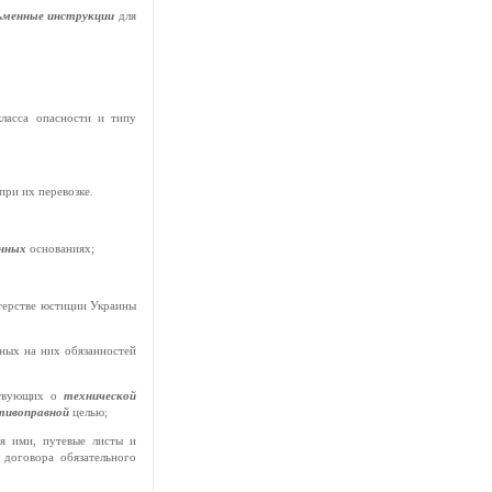
ьменные инструкции
для
класса опасности и типу
при их перевозке.
онных
основаниях;
терстве юстиции Украины
ных на них обязанностей
ствующих о
технической
тивоправной
целью;
ия ими, путевые листы и
 договора обязательного