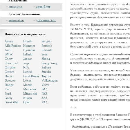
Развлечения
Указанная статья регламентирует, что
до
»
анекдоты
»
авто-блог
автомобильного транспортного средства
транспортом
груза
,
являющегося
личн
Каталог Авто-сайтов
регистрационных документов
на автомо
»
авто-сайты
»
добавить сайт
Вместе с тем
Правилами перевозок гр
14.10.97 N 363
,
зарегистрированным в М
документов
,
на основании которых осуще
Наши сайты о марках авто:
процесса, является
товарно-транспор
Acura
Honda
Peugeot
документом, регулирующим списание т
Alfa Romeo
Hummer
Porsche
бухгалтерский учет, а также расчеты за п
Audi
Hyundai
Renault
Правила перевозок грузов автомобил
BMW
Infiniti
Seat
автомобильного транспорта. А
частный 
Chery
Jaguar
Skoda
и является
владельцем этого транспорт
Chevrolet
Jeep
Ssang Yong
Chrysler
KIA
Subaru
Учитывая вышеизложенное,
частный пр
Citroen
Lancia
Suzuki
должен выписывать товарно-трансп
Dacia
Land Rover
Toyota
документом, предназначенным для учета 
Daewoo
Lexus
Volkswagen
Dodge
Mazda
Volvo
Если
водитель
работает по
найму
,
то н
Fiat
Mercedes
ВАЗ
не
является подтверждающим документ
Ford
Mitsubishi
ГАЗ
правовыми актами установлено требо
Geely
Nissan
ЗАЗ
предоставлено
право управления
этим тр
Great Wall
Opel
УАЗ
<...>
В соответствии с требованиями Законов 
грузов (ДОПОГ)"
и
"О перевозках опасн
-
документы
, указанные в
Правилах дор