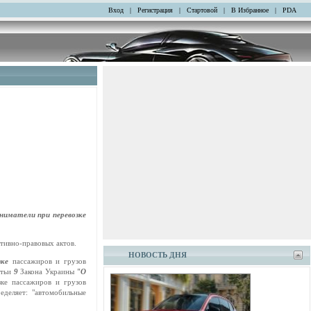
Вход
|
Регистрация
|
Стартовой
|
В Избранное
|
PDA
ниматели при перевозке
тивно-правовых актов.
НОВОСТЬ ДНЯ
озке
пассажиров и грузов
атьи
9
Закона Украины
"О
зке пассажиров и грузов
еделяет: "автомобильные