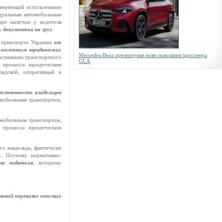
оверяющий использование
дуальным автомобильным
 при наличии у водителя
их
документов на груз
.
 транспорта Украины
от
омплектом юридических
Mercedes-Benz презентував нове покоління кросовера
частниками транспортного
GLA
о процесса юридическим
ладской, оперативный и
тственность владельцев
омобильным транспортом,
мобильным транспортом,
о процесса юридическим
го владельца, фактически
х. Поэтому нормативно-
на водителя
,
которому
жной перевозке опасных