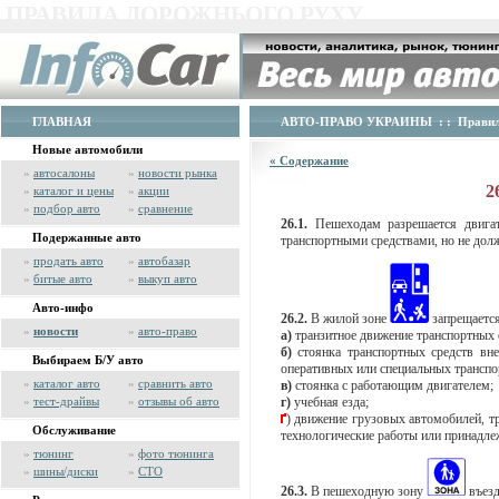
ПРАВИЛА ДОРОЖНЬОГО РУХУ
ГЛАВНАЯ
АВТО-ПРАВО УКРАИНЫ
: :
Правил
Новые автомобили
« Содержание
»
автосалоны
»
новости рынка
2
»
каталог и цены
»
акции
»
подбор авто
»
сравнение
26.1.
Пешеходам разрешается двигат
Подержанные авто
транспортными средствами, но не дол
»
продать авто
»
автобазар
»
битые авто
»
выкуп авто
Авто-инфо
26.2.
В жилой зоне
запрещается
»
новости
»
авто-право
а)
транзитное движение транспортных 
б)
стоянка транспортных средств вне
Выбираем Б/У авто
оперативных или специальных транспо
»
каталог авто
»
сравнить авто
в)
стоянка с работающим двигателем;
»
тест-драйвы
»
отзывы об авто
г)
учебная езда;
)
движение грузовых автомобилей, т
Обслуживание
технологические работы или принадле
»
тюнинг
»
фото тюнинга
»
шины/диски
»
СТО
26.3.
В пешеходную зону
въезд