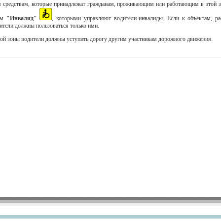
ым средствам, которые принадлежат гражданам, проживающим или работающим в этой 
ком
"Инвалид"
, которыми управляют водители-инвалиды. Если к объектам, р
дители должны пользоваться только ими.
ой зоны
водители должны уступить дорогу другим участникам дорожного движения.