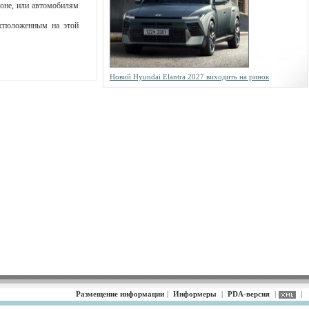
зоне, или автомобилям
асположенным на этой
Новий Hyundai Elantra 2027 виходить на ринок
Размещение информации
|
Информеры
|
PDA-версия
|
|