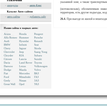
Развлечения
указанной зоне, а также транспортн
»
анекдоты
»
авто-блог
(мотоколяскам), обозначенным зна
Каталог Авто-сайтов
территории, есть другие подъезды, во
»
авто-сайты
»
добавить сайт
26.4.
При выезде из жилой
и пешеходн
Наши сайты о марках авто:
Acura
Honda
Peugeot
Alfa Romeo
Hummer
Porsche
Audi
Hyundai
Renault
BMW
Infiniti
Seat
Chery
Jaguar
Skoda
Chevrolet
Jeep
Ssang Yong
Chrysler
KIA
Subaru
Citroen
Lancia
Suzuki
Dacia
Land Rover
Toyota
Daewoo
Lexus
Volkswagen
Dodge
Mazda
Volvo
Fiat
Mercedes
ВАЗ
Ford
Mitsubishi
ГАЗ
Geely
Nissan
ЗАЗ
Great Wall
Opel
УАЗ