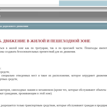
а дорожного движения
6. ДВИЖЕНИЕ В ЖИЛОЙ
И ПЕШЕХОДНОЙ
ЗОНЕ
ься в жилой зоне как по тротуарам, так и по проезжей части.
Пешеходы
имеют 
жны создавать безосновательных препятствий для их движения.
:
средств;
 специально отведенных мест и такое их расположение, которое затрудняет движени
ртных средств
;
ракторов, самоходных машин и механизмов (кроме тех, которые обслуживают объекты
жат гражданам, проживающим в этой зоне).
 разрешается только транспортным средствам, которые обслуживают граждан и предпри