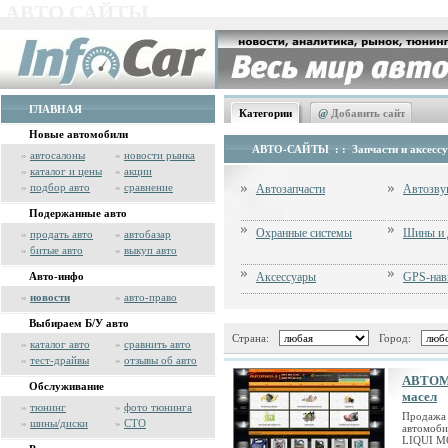
АВТО САЙТЫ
ГЛАВНАЯ
Категории
@
Добавить сайт
Новые автомобили
АВТО-САЙТЫ
: :
Запчасти и аксесс
»
автосалоны
»
новости рынка
»
каталог и цены
»
акции
»
подбор авто
»
сравнение
Автозапчасти
Автозву
Подержанные авто
Охранные системы
Шины и 
»
продать авто
»
автобазар
»
битые авто
»
выкуп авто
Авто-инфо
Аксессуары
GPS-нав
»
новости
»
авто-право
Выбираем Б/У авто
Страна:
Город:
»
каталог авто
»
сравнить авто
»
тест-драйвы
»
отзывы об авто
АВТОМА
Обслуживание
масел
»
тюнинг
»
фото тюнинга
Продажа 
»
шины/диски
»
СТО
автомоби
LIQUI MO