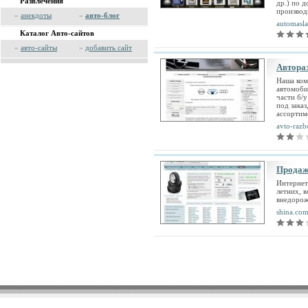
Развлечения
др.) по 
производ
»
анекдоты
»
авто-блог
automasl
Каталог Авто-сайтов
»
авто-сайты
»
добавить сайт
Автора
Наша ком
автомоби
части б/у
под заказ
ассортиме
avto-razb
Продажа
Интернет
летних, 
внедорож
shina.com