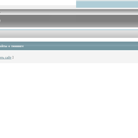
айты о тюнинге
ть сайт
]