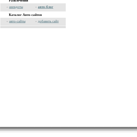
Развлечения
»
анекдоты
»
авто-блог
Каталог Авто-сайтов
»
авто-сайты
»
добавить сайт