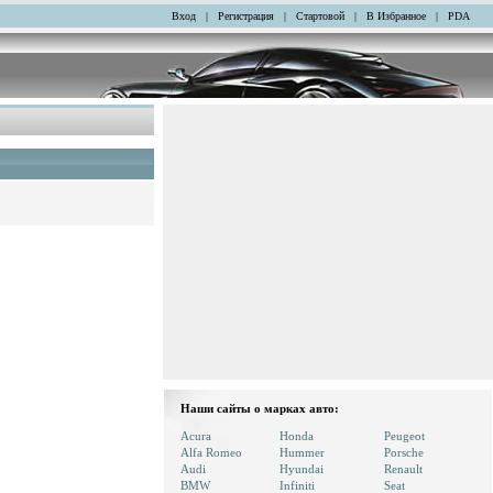
Вход
|
Регистрация
|
Стартовой
|
В Избранное
|
PDA
Наши сайты о марках авто:
Acura
Honda
Peugeot
Alfa Romeo
Hummer
Porsche
Audi
Hyundai
Renault
BMW
Infiniti
Seat