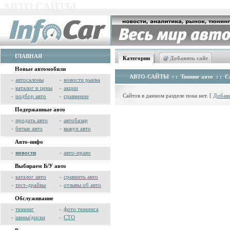
АВТО САЙТЫ
ГЛАВНАЯ
Категории
@
Добавить сайт
Новые автомобили
АВТО-САЙТЫ
: :
Тюнинг авто
: :
С
»
автосалоны
»
новости рынка
»
каталог и цены
»
акции
Сайтов в данном разделе пока нет. [
Добави
»
подбор авто
»
сравнение
Подержанные авто
»
продать авто
»
автобазар
»
битые авто
»
выкуп авто
Авто-инфо
»
новости
»
авто-право
Выбираем Б/У авто
»
каталог авто
»
сравнить авто
»
тест-драйвы
»
отзывы об авто
Обслуживание
»
тюнинг
»
фото тюнинга
»
шины/диски
»
СТО