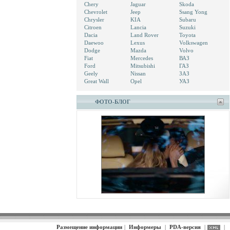
Chery
Jaguar
Skoda
Chevrolet
Jeep
Ssang Yong
Chrysler
KIA
Subaru
Citroen
Lancia
Suzuki
Dacia
Land Rover
Toyota
Daewoo
Lexus
Volkswagen
Dodge
Mazda
Volvo
Fiat
Mercedes
ВАЗ
Ford
Mitsubishi
ГАЗ
Geely
Nissan
ЗАЗ
Great Wall
Opel
УАЗ
ФОТО-БЛОГ
Размещение информации
|
Информеры
|
PDA-версия
|
|