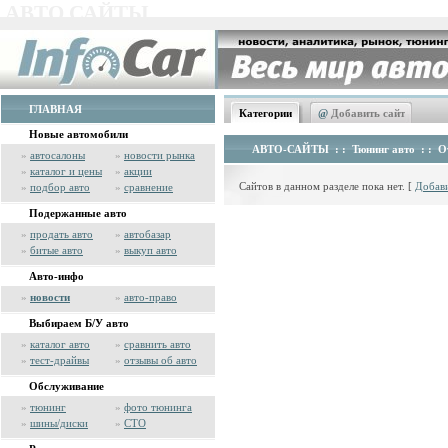
АВТО САЙТЫ
ГЛАВНАЯ
Категории
@
Добавить сайт
Новые автомобили
АВТО-САЙТЫ
: :
Тюнинг авто
: :
О
»
автосалоны
»
новости рынка
»
каталог и цены
»
акции
Сайтов в данном разделе пока нет. [
Добави
»
подбор авто
»
сравнение
Подержанные авто
»
продать авто
»
автобазар
»
битые авто
»
выкуп авто
Авто-инфо
»
новости
»
авто-право
Выбираем Б/У авто
»
каталог авто
»
сравнить авто
»
тест-драйвы
»
отзывы об авто
Обслуживание
»
тюнинг
»
фото тюнинга
»
шины/диски
»
СТО