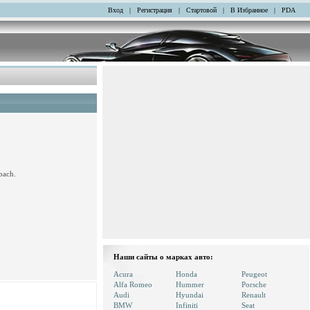
Вход
|
Регистрация
|
Стартовой
|
В Избранное
|
PDA
bach.
Наши сайты о марках авто:
Acura
Honda
Peugeot
Alfa Romeo
Hummer
Porsche
Audi
Hyundai
Renault
BMW
Infiniti
Seat