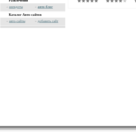
Развлечения
»
анекдоты
»
авто-блог
Каталог Авто-сайтов
»
авто-сайты
»
добавить сайт