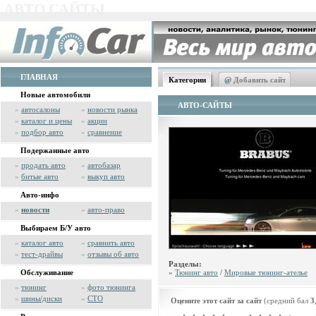
АВТО САЙТЫ
ГЛАВНАЯ
Категории
@
Добавить сайт
Новые автомобили
АВТО-САЙТЫ
»
автосалоны
»
новости рынка
»
каталог и цены
»
акции
»
подбор авто
»
сравнение
Подержанные авто
»
продать авто
»
автобазар
»
битые авто
»
выкуп авто
Авто-инфо
»
новости
»
авто-право
Выбираем Б/У авто
»
каталог авто
»
сравнить авто
»
тест-драйвы
»
отзывы об авто
Разделы:
Обслуживание
»
Тюнинг авто
/
Мировые тюнинг-ателье
»
тюнинг
»
фото тюнинга
»
шины/диски
»
СТО
Оцените этот сайт за сайт
(средний бал
3