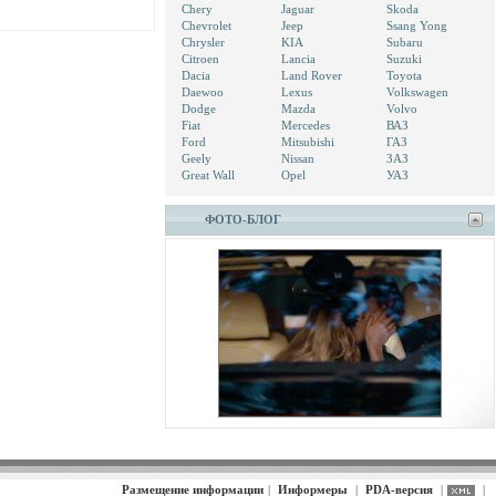
Chery
Jaguar
Skoda
Chevrolet
Jeep
Ssang Yong
Chrysler
KIA
Subaru
Citroen
Lancia
Suzuki
Dacia
Land Rover
Toyota
Daewoo
Lexus
Volkswagen
Dodge
Mazda
Volvo
Fiat
Mercedes
ВАЗ
Ford
Mitsubishi
ГАЗ
Geely
Nissan
ЗАЗ
Great Wall
Opel
УАЗ
ФОТО-БЛОГ
Размещение информации
|
Информеры
|
PDA-версия
|
|