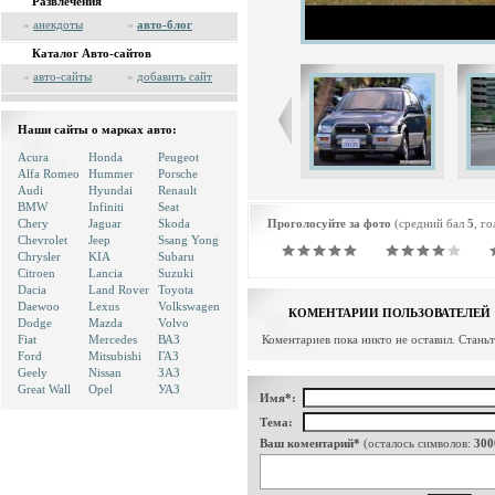
Развлечения
»
анекдоты
»
авто-блог
Каталог Авто-сайтов
»
авто-сайты
»
добавить сайт
Наши сайты о марках авто:
Acura
Honda
Peugeot
Alfa Romeo
Hummer
Porsche
Audi
Hyundai
Renault
BMW
Infiniti
Seat
Chery
Jaguar
Skoda
Проголосуйте за фото
(средний бал
5
, г
Chevrolet
Jeep
Ssang Yong
Chrysler
KIA
Subaru
Citroen
Lancia
Suzuki
Dacia
Land Rover
Toyota
Daewoo
Lexus
Volkswagen
КОМЕНТАРИИ ПОЛЬЗОВАТЕЛЕЙ
Dodge
Mazda
Volvo
Fiat
Mercedes
ВАЗ
Коментариев пока никто не оставил. Стань
Ford
Mitsubishi
ГАЗ
Geely
Nissan
ЗАЗ
Great Wall
Opel
УАЗ
Имя*:
Тема:
Ваш коментарий*
(осталось символов:
300