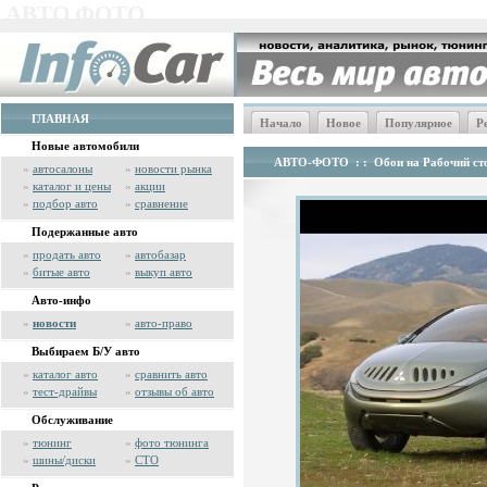
АВТО ФОТО
ГЛАВНАЯ
Начало
Новое
Популярное
Р
Новые автомобили
АВТО-ФОТО
: :
Обои на Рабочий сто
»
автосалоны
»
новости рынка
»
каталог и цены
»
акции
»
подбор авто
»
сравнение
Подержанные авто
»
продать авто
»
автобазар
»
битые авто
»
выкуп авто
Авто-инфо
»
новости
»
авто-право
Выбираем Б/У авто
»
каталог авто
»
сравнить авто
»
тест-драйвы
»
отзывы об авто
Обслуживание
»
тюнинг
»
фото тюнинга
»
шины/диски
»
СТО