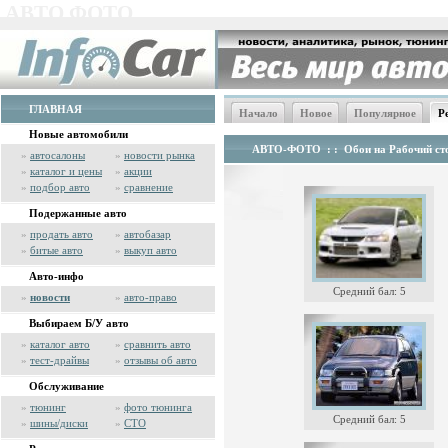
АВТО ФОТО
ГЛАВНАЯ
Начало
Новое
Популярное
Р
Новые автомобили
АВТО-ФОТО
: :
Обои на Рабочий сто
»
автосалоны
»
новости рынка
»
каталог и цены
»
акции
»
подбор авто
»
сравнение
Подержанные авто
»
продать авто
»
автобазар
»
битые авто
»
выкуп авто
Авто-инфо
Средний бал: 5
»
новости
»
авто-право
Выбираем Б/У авто
»
каталог авто
»
сравнить авто
»
тест-драйвы
»
отзывы об авто
Обслуживание
»
тюнинг
»
фото тюнинга
Средний бал: 5
»
шины/диски
»
СТО