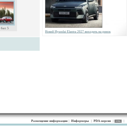
бал: 5
Новий Hyundai Elantra 2027 виходить на ринок
Размещение информации
|
Информеры
|
PDA-версия
|
|