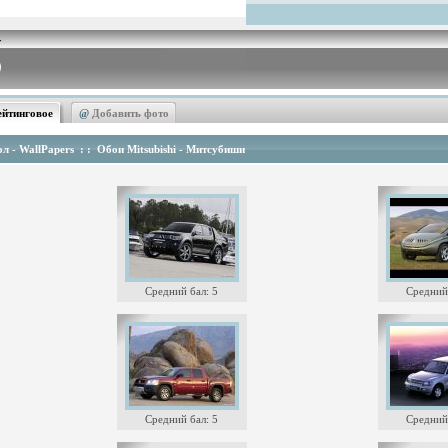
ейтинговое
@
Добавить фото
л - WallPapers
: :
Обои Mitsubishi - Митсубиши
Средний бал: 5
Средний 
Средний бал: 5
Средний 