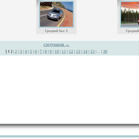
Средний бал: 5
Средний 
следующая →
[ 1 ]
|
2
|
3
|
4
|
5
|
6
|
7
|
8
|
9
|
10
|
11
|
12
|
13
|
14
|
15
| ... |
30