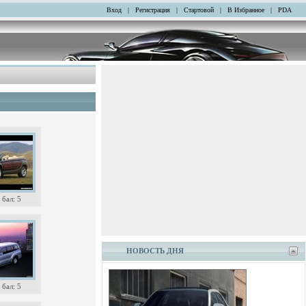
Вход
|
Регистрация
|
Стартовой
|
В Избранное
|
PDA
бал: 5
НОВОСТЬ ДНЯ
бал: 5