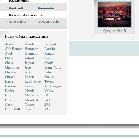
Развлечения
»
анекдоты
»
авто-блог
Каталог Авто-сайтов
»
авто-сайты
»
добавить сайт
Средний бал: 5
Наши сайты о марках авто:
Acura
Honda
Peugeot
Alfa Romeo
Hummer
Porsche
Audi
Hyundai
Renault
BMW
Infiniti
Seat
Chery
Jaguar
Skoda
Chevrolet
Jeep
Ssang Yong
Chrysler
KIA
Subaru
Citroen
Lancia
Suzuki
Dacia
Land Rover
Toyota
Daewoo
Lexus
Volkswagen
Dodge
Mazda
Volvo
Fiat
Mercedes
ВАЗ
Ford
Mitsubishi
ГАЗ
Geely
Nissan
ЗАЗ
Great Wall
Opel
УАЗ