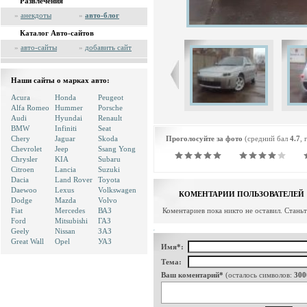
Развлечения
»
анекдоты
»
авто-блог
Каталог Авто-сайтов
»
авто-сайты
»
добавить сайт
Наши сайты о марках авто:
Acura
Honda
Peugeot
Alfa Romeo
Hummer
Porsche
Audi
Hyundai
Renault
BMW
Infiniti
Seat
Chery
Jaguar
Skoda
Проголосуйте за фото
(средний бал
4.7
, 
Chevrolet
Jeep
Ssang Yong
Chrysler
KIA
Subaru
Citroen
Lancia
Suzuki
Dacia
Land Rover
Toyota
Daewoo
Lexus
Volkswagen
КОМЕНТАРИИ ПОЛЬЗОВАТЕЛЕЙ
Dodge
Mazda
Volvo
Fiat
Mercedes
ВАЗ
Коментариев пока никто не оставил. Стань
Ford
Mitsubishi
ГАЗ
Geely
Nissan
ЗАЗ
Great Wall
Opel
УАЗ
Имя*:
Тема:
Ваш коментарий*
(осталось символов:
300