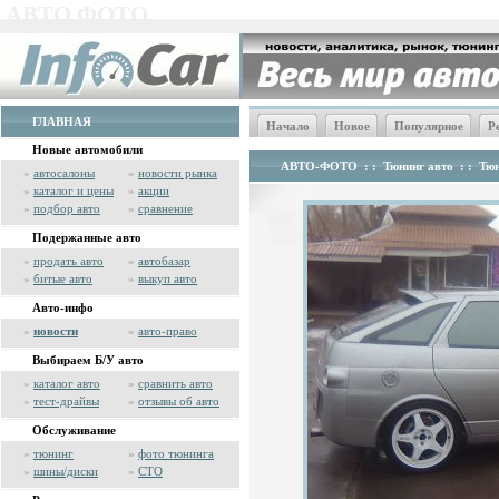
АВТО ФОТО
ГЛАВНАЯ
Начало
Новое
Популярное
Р
Новые автомобили
АВТО-ФОТО
: :
Тюнинг авто
: :
Тюн
»
автосалоны
»
новости рынка
»
каталог и цены
»
акции
»
подбор авто
»
сравнение
Подержанные авто
»
продать авто
»
автобазар
»
битые авто
»
выкуп авто
Авто-инфо
»
новости
»
авто-право
Выбираем Б/У авто
»
каталог авто
»
сравнить авто
»
тест-драйвы
»
отзывы об авто
Обслуживание
»
тюнинг
»
фото тюнинга
»
шины/диски
»
СТО