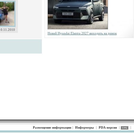
10.11.2010
Новий Hyundai Elantra 2027 виходить на ринок
Размещение информации
|
Информеры
|
PDA-версия
|
|