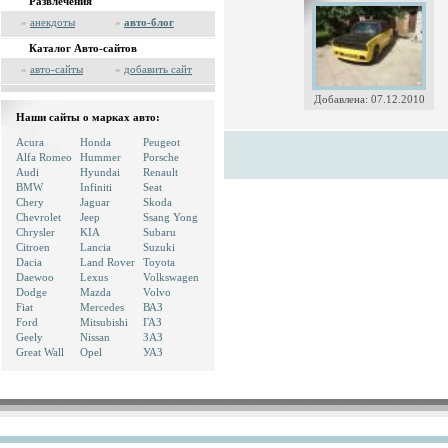
Развлечения
»
анекдоты
»
авто-блог
Каталог Авто-сайтов
»
авто-сайты
»
добавить сайт
Добавлена: 07.12.2010
Наши сайты о марках авто:
Acura
Honda
Peugeot
Alfa Romeo
Hummer
Porsche
Audi
Hyundai
Renault
BMW
Infiniti
Seat
Chery
Jaguar
Skoda
Chevrolet
Jeep
Ssang Yong
Chrysler
KIA
Subaru
Citroen
Lancia
Suzuki
Dacia
Land Rover
Toyota
Daewoo
Lexus
Volkswagen
Dodge
Mazda
Volvo
Fiat
Mercedes
ВАЗ
Ford
Mitsubishi
ГАЗ
Geely
Nissan
ЗАЗ
Great Wall
Opel
УАЗ