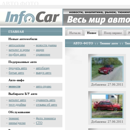
АВТО ФОТО
ГЛАВНАЯ
Начало
Новое
Популярное
Р
Новые автомобили
АВТО-ФОТО
: :
Тюнинг авто
: :
Тюн
»
автосалоны
»
новости рынка
»
каталог и цены
»
акции
»
подбор авто
»
сравнение
Подержанные авто
»
продать авто
»
автобазар
»
битые авто
»
выкуп авто
Авто-инфо
Добавлена: 27.06.2011
»
новости
»
авто-право
Выбираем Б/У авто
»
каталог авто
»
сравнить авто
»
тест-драйвы
»
отзывы об авто
Обслуживание
»
тюнинг
»
фото тюнинга
Добавлена: 27.06.2011
»
шины/диски
»
СТО