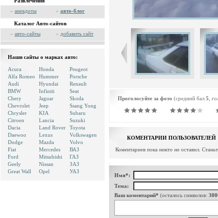
Развлечения
»
анекдоты
»
авто-блог
Каталог Авто-сайтов
»
авто-сайты
»
добавить сайт
Наши сайты о марках авто:
Acura
Honda
Peugeot
Alfa Romeo
Hummer
Porsche
Audi
Hyundai
Renault
BMW
Infiniti
Seat
Chery
Jaguar
Skoda
Проголосуйте за фото
(средний бал
5
, г
Chevrolet
Jeep
Ssang Yong
Chrysler
KIA
Subaru
Citroen
Lancia
Suzuki
Dacia
Land Rover
Toyota
Daewoo
Lexus
Volkswagen
КОМЕНТАРИИ ПОЛЬЗОВАТЕЛЕЙ
Dodge
Mazda
Volvo
Fiat
Mercedes
ВАЗ
Коментариев пока никто не оставил. Стань
Ford
Mitsubishi
ГАЗ
Geely
Nissan
ЗАЗ
Great Wall
Opel
УАЗ
Имя*:
Тема:
Ваш коментарий*
(осталось символов:
300