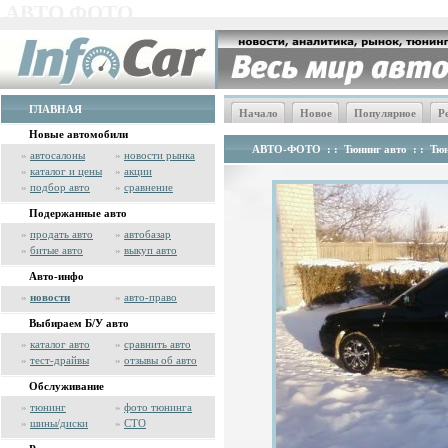
АВТО ФОТО
ГЛАВНАЯ
Начало
Новое
Популярное
Р
Новые автомобили
АВТО-ФОТО
: :
Тюнинг авто
: :
Тюн
»
автосалоны
»
новости рынка
»
каталог и цены
»
акции
»
подбор авто
»
сравнение
Подержанные авто
»
продать авто
»
автобазар
»
битые авто
»
выкуп авто
Авто-инфо
»
новости
»
авто-право
Выбираем Б/У авто
»
каталог авто
»
сравнить авто
»
тест-драйвы
»
отзывы об авто
Обслуживание
»
тюнинг
»
фото тюнинга
»
шины/диски
»
СТО