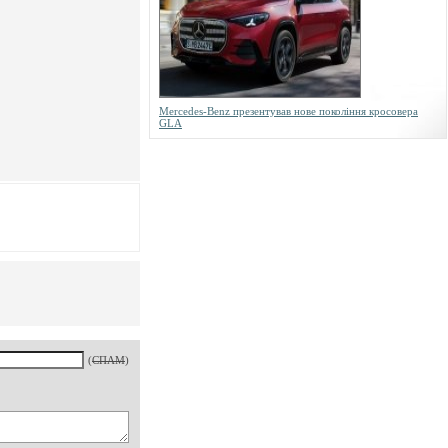
Mercedes-Benz презентував нове покоління кросовера
GLA
(
СПАМ
)