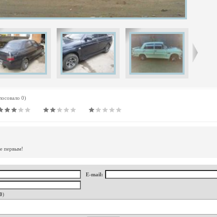
олосовало 0)
те первым!
E-mail:
0
)