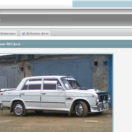
ейтинговое
@
Добавить фото
инг ВАЗ фото