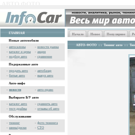
АВТО ФОТО
ГЛАВНАЯ
Начало
Новое
Популярное
Р
Новые автомобили
АВТО-ФОТО
: :
Тюнинг авто
: :
Тюн
»
автосалоны
»
новости рынка
»
каталог и цены
»
акции
»
подбор авто
»
сравнение
Подержанные авто
»
продать авто
»
автобазар
»
битые авто
»
выкуп авто
Авто-инфо
»
новости
»
авто-право
Выбираем Б/У авто
»
каталог авто
»
сравнить авто
»
тест-драйвы
»
отзывы об авто
Обслуживание
»
тюнинг
»
фото тюнинга
»
шины/диски
»
СТО