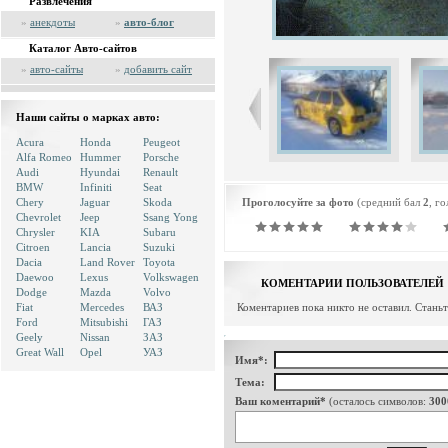
Развлечения
»
анекдоты
»
авто-блог
Каталог Авто-сайтов
»
авто-сайты
»
добавить сайт
Наши сайты о марках авто:
Acura
Honda
Peugeot
Alfa Romeo
Hummer
Porsche
Audi
Hyundai
Renault
BMW
Infiniti
Seat
Chery
Jaguar
Skoda
Проголосуйте за фото
(средний бал
2
, г
Chevrolet
Jeep
Ssang Yong
Chrysler
KIA
Subaru
Citroen
Lancia
Suzuki
Dacia
Land Rover
Toyota
Daewoo
Lexus
Volkswagen
КОМЕНТАРИИ ПОЛЬЗОВАТЕЛЕЙ
Dodge
Mazda
Volvo
Fiat
Mercedes
ВАЗ
Коментариев пока никто не оставил. Стань
Ford
Mitsubishi
ГАЗ
Geely
Nissan
ЗАЗ
Great Wall
Opel
УАЗ
Имя*:
Тема:
Ваш коментарий*
(осталось символов:
300