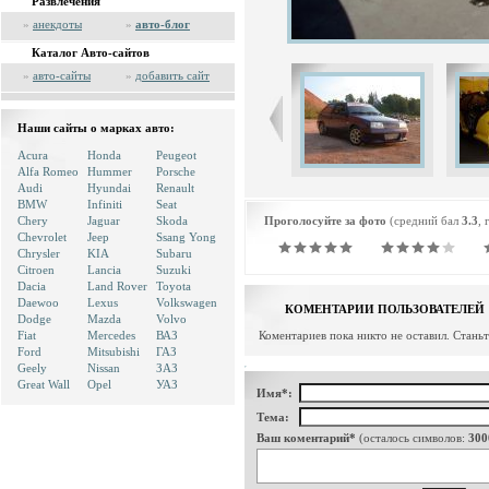
Развлечения
»
анекдоты
»
авто-блог
Каталог Авто-сайтов
»
авто-сайты
»
добавить сайт
Наши сайты о марках авто:
Acura
Honda
Peugeot
Alfa Romeo
Hummer
Porsche
Audi
Hyundai
Renault
BMW
Infiniti
Seat
Chery
Jaguar
Skoda
Проголосуйте за фото
(средний бал
3.3
, 
Chevrolet
Jeep
Ssang Yong
Chrysler
KIA
Subaru
Citroen
Lancia
Suzuki
Dacia
Land Rover
Toyota
Daewoo
Lexus
Volkswagen
КОМЕНТАРИИ ПОЛЬЗОВАТЕЛЕЙ
Dodge
Mazda
Volvo
Fiat
Mercedes
ВАЗ
Коментариев пока никто не оставил. Стань
Ford
Mitsubishi
ГАЗ
Geely
Nissan
ЗАЗ
Great Wall
Opel
УАЗ
Имя*:
Тема:
Ваш коментарий*
(осталось символов:
300