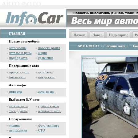
АВТО ФОТО
ГЛАВНАЯ
Начало
Новое
Популярное
Р
Новые автомобили
АВТО-ФОТО
: :
Тюнинг авто
: :
Тюн
»
автосалоны
»
новости рынка
»
каталог и цены
»
акции
»
подбор авто
»
сравнение
Подержанные авто
»
продать авто
»
автобазар
»
битые авто
»
выкуп авто
Авто-инфо
»
новости
»
авто-право
Выбираем Б/У авто
»
каталог авто
»
сравнить авто
»
тест-драйвы
»
отзывы об авто
Обслуживание
»
тюнинг
»
фото тюнинга
»
шины/диски
»
СТО