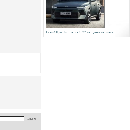
Новий Hyundai Elantra 2027 виходить на ринок
(
СПАМ
)