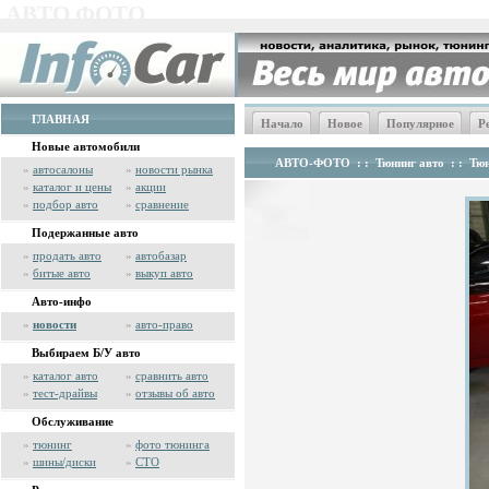
АВТО ФОТО
ГЛАВНАЯ
Начало
Новое
Популярное
Р
Новые автомобили
АВТО-ФОТО
: :
Тюнинг авто
: :
Тюн
»
автосалоны
»
новости рынка
»
каталог и цены
»
акции
»
подбор авто
»
сравнение
Подержанные авто
»
продать авто
»
автобазар
»
битые авто
»
выкуп авто
Авто-инфо
»
новости
»
авто-право
Выбираем Б/У авто
»
каталог авто
»
сравнить авто
»
тест-драйвы
»
отзывы об авто
Обслуживание
»
тюнинг
»
фото тюнинга
»
шины/диски
»
СТО