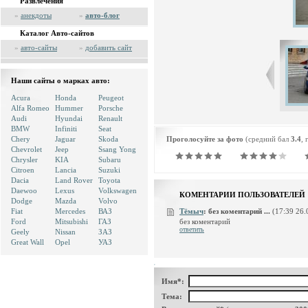
Развлечения
»
анекдоты
»
авто-блог
Каталог Авто-сайтов
»
авто-сайты
»
добавить сайт
Наши сайты о марках авто:
Acura
Honda
Peugeot
Alfa Romeo
Hummer
Porsche
Audi
Hyundai
Renault
BMW
Infiniti
Seat
Chery
Jaguar
Skoda
Проголосуйте за фото
(средний бал
3.4
, 
Chevrolet
Jeep
Ssang Yong
Chrysler
KIA
Subaru
Citroen
Lancia
Suzuki
Dacia
Land Rover
Toyota
Daewoo
Lexus
Volkswagen
КОМЕНТАРИИ ПОЛЬЗОВАТЕЛЕЙ
Dodge
Mazda
Volvo
Fiat
Mercedes
ВАЗ
Тёмыч
:
без коментарий ...
(17:39 26.
без коментарий
Ford
Mitsubishi
ГАЗ
ответить
Geely
Nissan
ЗАЗ
Great Wall
Opel
УАЗ
Имя*:
Тема: