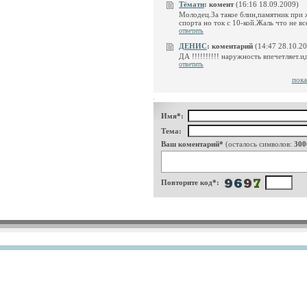
Тёмати
:
комент
(16:16 18.09.2009)
Молодец.За такое блин,памятник при 
спорта но ток с 10-кой.Жаль что не в
ответить
ДЕНИС
:
коментарий
(14:47 28.10.2
ДА !!!!!!!!!! наружность впечетляет.
ответить
пока
Имя*:
Тема:
Ваш коментарий*
(осталось символов:
300
Повторите код*: