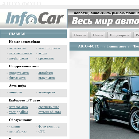
АВТО ФОТО
ГЛАВНАЯ
Начало
Новое
Популярное
Р
Новые автомобили
АВТО-ФОТО
: :
Тюнинг авто
: :
Тюн
»
автосалоны
»
новости рынка
»
каталог и цены
»
акции
»
подбор авто
»
сравнение
Подержанные авто
»
продать авто
»
автобазар
»
битые авто
»
выкуп авто
Авто-инфо
»
новости
»
авто-право
Выбираем Б/У авто
»
каталог авто
»
сравнить авто
»
тест-драйвы
»
отзывы об авто
Обслуживание
»
тюнинг
»
фото тюнинга
»
шины/диски
»
СТО