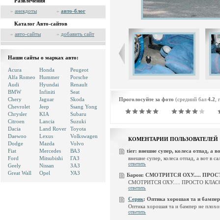
Развлечения
»
анекдоты
»
авто-блог
Каталог Авто-сайтов
»
авто-сайты
»
добавить сайт
Наши сайты о марках авто:
Acura
Honda
Peugeot
Alfa Romeo
Hummer
Porsche
Audi
Hyundai
Renault
BMW
Infiniti
Seat
Chery
Jaguar
Skoda
Проголосуйте за фото
(средний бал
4.2
, 
Chevrolet
Jeep
Ssang Yong
Chrysler
KIA
Subaru
Citroen
Lancia
Suzuki
Dacia
Land Rover
Toyota
Daewoo
Lexus
Volkswagen
КОМЕНТАРИИ ПОЛЬЗОВАТЕЛЕЙ
Dodge
Mazda
Volvo
Fiat
Mercedes
ВАЗ
tier:
внешне супер, колеса отпад, а вот
внешне супер, колеса отпад, а вот в с
Ford
Mitsubishi
ГАЗ
ответить
Geely
Nissan
ЗАЗ
Great Wall
Opel
УАЗ
Барон:
СМОТРИТСЯ ОХУ..... ПРОСТО 
СМОТРИТСЯ ОХУ..... ПРОСТО КЛАСС!!
ответить
Серик
:
Оптика хорошая та и бампер н
Оптика хорошая та и бампер не плохо
ответить