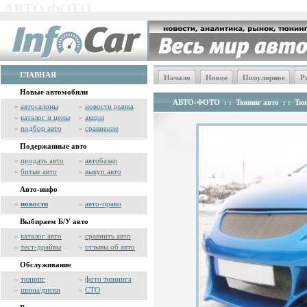
АВТО ФОТО
ГЛАВНАЯ
Начало
Новое
Популярное
Р
Новые автомобили
АВТО-ФОТО
: :
Тюнинг авто
: :
Тюн
»
автосалоны
»
новости рынка
»
каталог и цены
»
акции
»
подбор авто
»
сравнение
Подержанные авто
»
продать авто
»
автобазар
»
битые авто
»
выкуп авто
Авто-инфо
»
новости
»
авто-право
Выбираем Б/У авто
»
каталог авто
»
сравнить авто
»
тест-драйвы
»
отзывы об авто
Обслуживание
»
тюнинг
»
фото тюнинга
»
шины/диски
»
СТО