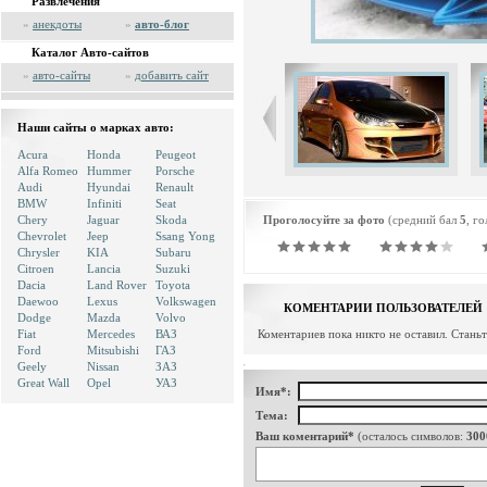
Развлечения
»
анекдоты
»
авто-блог
Каталог Авто-сайтов
»
авто-сайты
»
добавить сайт
Наши сайты о марках авто:
Acura
Honda
Peugeot
Alfa Romeo
Hummer
Porsche
Audi
Hyundai
Renault
BMW
Infiniti
Seat
Chery
Jaguar
Skoda
Проголосуйте за фото
(средний бал
5
, г
Chevrolet
Jeep
Ssang Yong
Chrysler
KIA
Subaru
Citroen
Lancia
Suzuki
Dacia
Land Rover
Toyota
Daewoo
Lexus
Volkswagen
КОМЕНТАРИИ ПОЛЬЗОВАТЕЛЕЙ
Dodge
Mazda
Volvo
Fiat
Mercedes
ВАЗ
Коментариев пока никто не оставил. Стань
Ford
Mitsubishi
ГАЗ
Geely
Nissan
ЗАЗ
Great Wall
Opel
УАЗ
Имя*:
Тема:
Ваш коментарий*
(осталось символов:
300