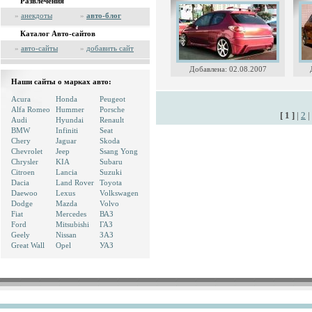
Развлечения
»
анекдоты
»
авто-блог
Каталог Авто-сайтов
»
авто-сайты
»
добавить сайт
Добавлена: 02.08.2007
Наши сайты о марках авто:
Acura
Honda
Peugeot
Alfa Romeo
Hummer
Porsche
[ 1 ]
|
2
|
Audi
Hyundai
Renault
BMW
Infiniti
Seat
Chery
Jaguar
Skoda
Chevrolet
Jeep
Ssang Yong
Chrysler
KIA
Subaru
Citroen
Lancia
Suzuki
Dacia
Land Rover
Toyota
Daewoo
Lexus
Volkswagen
Dodge
Mazda
Volvo
Fiat
Mercedes
ВАЗ
Ford
Mitsubishi
ГАЗ
Geely
Nissan
ЗАЗ
Great Wall
Opel
УАЗ