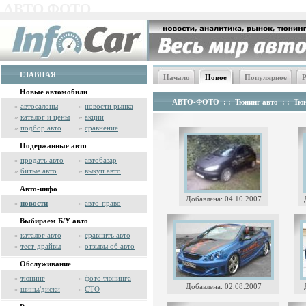
АВТО ФОТО
ГЛАВНАЯ
Начало
Новое
Популярное
Р
Новые автомобили
АВТО-ФОТО
: :
Тюнинг авто
: :
Тюн
»
автосалоны
»
новости рынка
»
каталог и цены
»
акции
»
подбор авто
»
сравнение
Подержанные авто
»
продать авто
»
автобазар
»
битые авто
»
выкуп авто
Авто-инфо
Добавлена: 04.10.2007
»
новости
»
авто-право
Выбираем Б/У авто
»
каталог авто
»
сравнить авто
»
тест-драйвы
»
отзывы об авто
Обслуживание
»
тюнинг
»
фото тюнинга
Добавлена: 02.08.2007
»
шины/диски
»
СТО