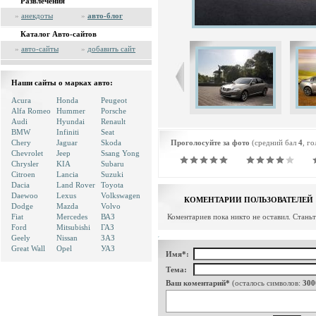
Развлечения
»
анекдоты
»
авто-блог
Каталог Авто-сайтов
»
авто-сайты
»
добавить сайт
Наши сайты о марках авто:
Acura
Honda
Peugeot
Alfa Romeo
Hummer
Porsche
Audi
Hyundai
Renault
BMW
Infiniti
Seat
Chery
Jaguar
Skoda
Проголосуйте за фото
(средний бал
4
, г
Chevrolet
Jeep
Ssang Yong
Chrysler
KIA
Subaru
Citroen
Lancia
Suzuki
Dacia
Land Rover
Toyota
Daewoo
Lexus
Volkswagen
КОМЕНТАРИИ ПОЛЬЗОВАТЕЛЕЙ
Dodge
Mazda
Volvo
Fiat
Mercedes
ВАЗ
Коментариев пока никто не оставил. Стань
Ford
Mitsubishi
ГАЗ
Geely
Nissan
ЗАЗ
Great Wall
Opel
УАЗ
Имя*:
Тема:
Ваш коментарий*
(осталось символов:
300