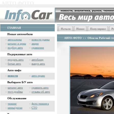
АВТО ФОТО
ГЛАВНАЯ
Начало
Новое
Популярное
Р
Новые автомобили
АВТО-ФОТО
: :
Обои на Рабочий сто
»
автосалоны
»
новости рынка
»
каталог и цены
»
акции
»
подбор авто
»
сравнение
Подержанные авто
»
продать авто
»
автобазар
»
битые авто
»
выкуп авто
Авто-инфо
»
новости
»
авто-право
Выбираем Б/У авто
»
каталог авто
»
сравнить авто
»
тест-драйвы
»
отзывы об авто
Обслуживание
»
тюнинг
»
фото тюнинга
»
шины/диски
»
СТО