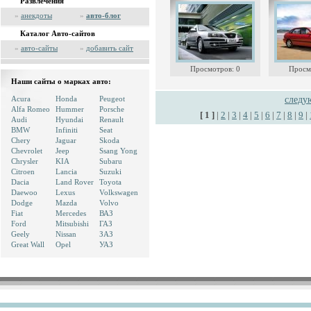
Развлечения
»
анекдоты
»
авто-блог
Каталог Авто-сайтов
»
авто-сайты
»
добавить сайт
Просмотров: 0
Просм
Наши сайты о марках авто:
Acura
Honda
Peugeot
след
Alfa Romeo
Hummer
Porsche
[ 1 ]
|
2
|
3
|
4
|
5
|
6
|
7
|
8
|
9
|
Audi
Hyundai
Renault
BMW
Infiniti
Seat
Chery
Jaguar
Skoda
Chevrolet
Jeep
Ssang Yong
Chrysler
KIA
Subaru
Citroen
Lancia
Suzuki
Dacia
Land Rover
Toyota
Daewoo
Lexus
Volkswagen
Dodge
Mazda
Volvo
Fiat
Mercedes
ВАЗ
Ford
Mitsubishi
ГАЗ
Geely
Nissan
ЗАЗ
Great Wall
Opel
УАЗ