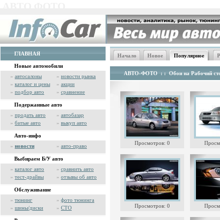
АВТО ФОТО
ГЛАВНАЯ
Начало
Новое
Популярное
Р
Новые автомобили
АВТО-ФОТО
: :
Обои на Рабочий сто
»
автосалоны
»
новости рынка
»
каталог и цены
»
акции
»
подбор авто
»
сравнение
Подержанные авто
»
продать авто
»
автобазар
»
битые авто
»
выкуп авто
Авто-инфо
Просмотров: 0
Просм
»
новости
»
авто-право
Выбираем Б/У авто
»
каталог авто
»
сравнить авто
»
тест-драйвы
»
отзывы об авто
Обслуживание
»
тюнинг
»
фото тюнинга
Просмотров: 0
Просм
»
шины/диски
»
СТО