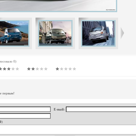
олосовало 0)
те первым!
E-mail:
0
)