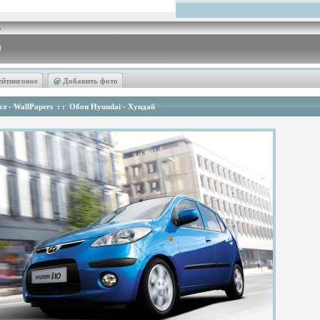
ейтинговое
@
Добавить фото
л - WallPapers
: :
Обои Hyundai - Хундай