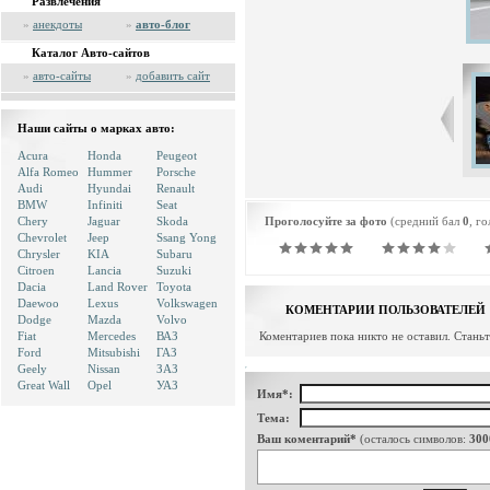
Развлечения
»
анекдоты
»
авто-блог
Каталог Авто-сайтов
»
авто-сайты
»
добавить сайт
Наши сайты о марках авто:
Acura
Honda
Peugeot
Alfa Romeo
Hummer
Porsche
Audi
Hyundai
Renault
BMW
Infiniti
Seat
Chery
Jaguar
Skoda
Проголосуйте за фото
(средний бал
0
, г
Chevrolet
Jeep
Ssang Yong
Chrysler
KIA
Subaru
Citroen
Lancia
Suzuki
Dacia
Land Rover
Toyota
Daewoo
Lexus
Volkswagen
КОМЕНТАРИИ ПОЛЬЗОВАТЕЛЕЙ
Dodge
Mazda
Volvo
Fiat
Mercedes
ВАЗ
Коментариев пока никто не оставил. Стань
Ford
Mitsubishi
ГАЗ
Geely
Nissan
ЗАЗ
Great Wall
Opel
УАЗ
Имя*:
Тема:
Ваш коментарий*
(осталось символов:
300