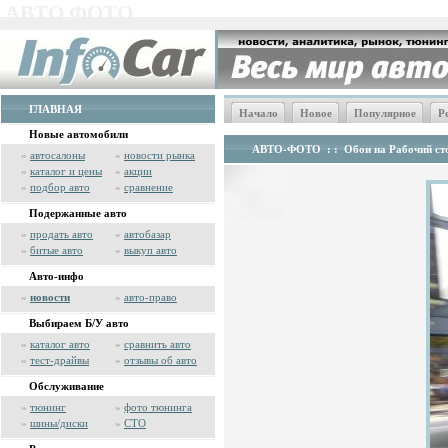
АВТО ФОТО
ГЛАВНАЯ
Начало
Новое
Популярное
Р
Новые автомобили
АВТО-ФОТО
: :
Обои на Рабочий сто
»
автосалоны
»
новости рынка
»
каталог и цены
»
акции
»
подбор авто
»
сравнение
Подержанные авто
»
продать авто
»
автобазар
»
битые авто
»
выкуп авто
Авто-инфо
»
новости
»
авто-право
Выбираем Б/У авто
»
каталог авто
»
сравнить авто
»
тест-драйвы
»
отзывы об авто
Обслуживание
»
тюнинг
»
фото тюнинга
»
шины/диски
»
СТО