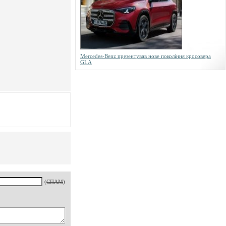
Mercedes-Benz презентував нове покоління кросовера
GLA
(
СПАМ
)