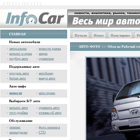
АВТО ФОТО
ГЛАВНАЯ
Начало
Новое
Популярное
Р
Новые автомобили
АВТО-ФОТО
: :
Обои на Рабочий сто
»
автосалоны
»
новости рынка
»
каталог и цены
»
акции
»
подбор авто
»
сравнение
Подержанные авто
»
продать авто
»
автобазар
»
битые авто
»
выкуп авто
Авто-инфо
»
новости
»
авто-право
Выбираем Б/У авто
»
каталог авто
»
сравнить авто
»
тест-драйвы
»
отзывы об авто
Обслуживание
»
тюнинг
»
фото тюнинга
»
шины/диски
»
СТО