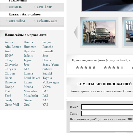
Развлечения
»
анекдоты
»
авто-блог
Каталог Авто-сайтов
»
авто-сайты
»
добавить сайт
Наши сайты о марках авто:
Acura
Honda
Peugeot
Alfa Romeo
Hummer
Porsche
Audi
Hyundai
Renault
BMW
Infiniti
Seat
Chery
Jaguar
Skoda
Проголосуйте за фото
(средний бал
0
, г
Chevrolet
Jeep
Ssang Yong
Chrysler
KIA
Subaru
Citroen
Lancia
Suzuki
Dacia
Land Rover
Toyota
Daewoo
Lexus
Volkswagen
КОМЕНТАРИИ ПОЛЬЗОВАТЕЛЕЙ
Dodge
Mazda
Volvo
Fiat
Mercedes
ВАЗ
Коментариев пока никто не оставил. Стань
Ford
Mitsubishi
ГАЗ
Geely
Nissan
ЗАЗ
Great Wall
Opel
УАЗ
Имя*:
Тема:
Ваш коментарий*
(осталось символов:
300