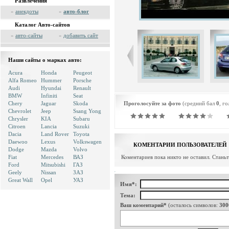
Развлечения
»
анекдоты
»
авто-блог
Каталог Авто-сайтов
»
авто-сайты
»
добавить сайт
Наши сайты о марках авто:
Acura
Honda
Peugeot
Alfa Romeo
Hummer
Porsche
Audi
Hyundai
Renault
BMW
Infiniti
Seat
Chery
Jaguar
Skoda
Проголосуйте за фото
(средний бал
0
, г
Chevrolet
Jeep
Ssang Yong
Chrysler
KIA
Subaru
Citroen
Lancia
Suzuki
Dacia
Land Rover
Toyota
Daewoo
Lexus
Volkswagen
КОМЕНТАРИИ ПОЛЬЗОВАТЕЛЕЙ
Dodge
Mazda
Volvo
Fiat
Mercedes
ВАЗ
Коментариев пока никто не оставил. Стань
Ford
Mitsubishi
ГАЗ
Geely
Nissan
ЗАЗ
Great Wall
Opel
УАЗ
Имя*:
Тема:
Ваш коментарий*
(осталось символов:
300