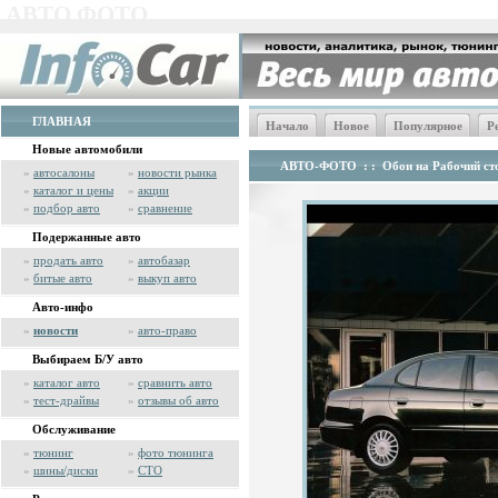
АВТО ФОТО
ГЛАВНАЯ
Начало
Новое
Популярное
Р
Новые автомобили
АВТО-ФОТО
: :
Обои на Рабочий сто
»
автосалоны
»
новости рынка
»
каталог и цены
»
акции
»
подбор авто
»
сравнение
Подержанные авто
»
продать авто
»
автобазар
»
битые авто
»
выкуп авто
Авто-инфо
»
новости
»
авто-право
Выбираем Б/У авто
»
каталог авто
»
сравнить авто
»
тест-драйвы
»
отзывы об авто
Обслуживание
»
тюнинг
»
фото тюнинга
»
шины/диски
»
СТО